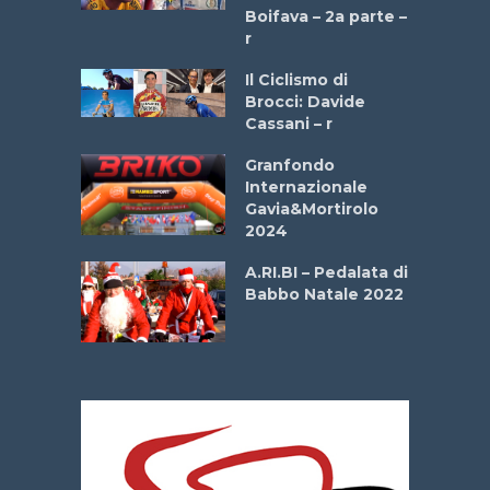
a
Boifava – 2a parte –
r
ne
Il Ciclismo di
o
Brocci: Davide
onale San
Cassani – r
ipressa –
Aprile
Granfondo
Internazionale
Gavia&Mortirolo
e Sea –
2024
dei Poeti
A.RI.BI – Pedalata di
Babbo Natale 2022
La
 verde”