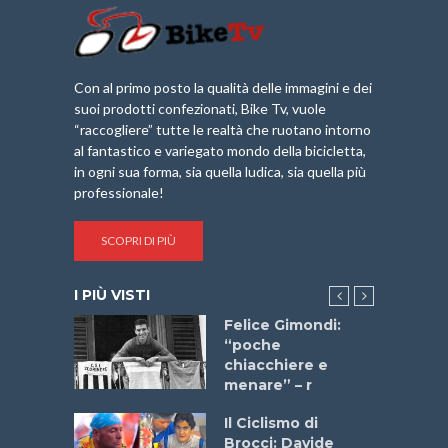
Con al primo posto la qualità delle immagini e dei
suoi prodotti confezionati, Bike Tv, vuole
“raccogliere” tutte le realtà che ruotano intorno
al fantastico e variegato mondo della bicicletta,
in ogni sua forma, sia quella ludica, sia quella più
professionale!
SCOPRI DI PIÙ
I PIÙ VISTI
do “La
Felice Gimondi:
a Bike
“poche
 2025”
chiacchiere e
menare” – r
a
Il Ciclismo di
stelli” –
Brocci: Davide