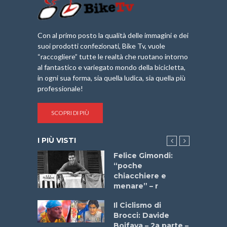
Con al primo posto la qualità delle immagini e dei
suoi prodotti confezionati, Bike Tv, vuole
“raccogliere” tutte le realtà che ruotano intorno
al fantastico e variegato mondo della bicicletta,
in ogni sua forma, sia quella ludica, sia quella più
professionale!
SCOPRI DI PIÙ
I PIÙ VISTI
do “La
Felice Gimondi:
a Bike
“poche
 2025”
chiacchiere e
menare” – r
a
Il Ciclismo di
stelli” –
Brocci: Davide
a
Boifava – 2a parte –