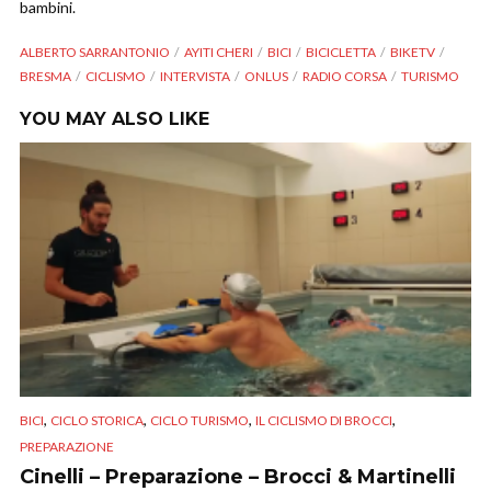
bambini.
ALBERTO SARRANTONIO
AYITI CHERI
BICI
BICICLETTA
BIKETV
BRESMA
CICLISMO
INTERVISTA
ONLUS
RADIO CORSA
TURISMO
YOU MAY ALSO LIKE
,
,
,
,
BICI
CICLO STORICA
CICLO TURISMO
IL CICLISMO DI BROCCI
PREPARAZIONE
Cinelli – Preparazione – Brocci & Martinelli