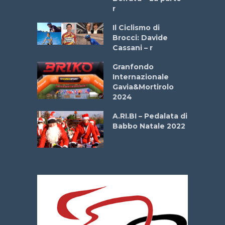
r
ne
Il Ciclismo di
o
Brocci: Davide
onale San
Cassani – r
ipressa –
Aprile
Granfondo
Internazionale
Gavia&Mortirolo
e Sea –
2024
dei Poeti
A.RI.BI – Pedalata di
Babbo Natale 2022
La
 verde”