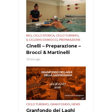
,
,
,
BICI
CICLO STORICA
CICLO TURISMO
,
IL CICLISMO DI BROCCI
PREPARAZIONE
Cinelli – Preparazione –
Brocci & Martinelli
19 ore ago
,
,
CICLO TURISMO
GRAN FONDO
NEWS
Granfondo dei Laghi