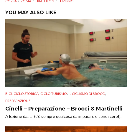
CORSA
ROMA
TRIATHLON
TURISMO
YOU MAY ALSO LIKE
,
,
,
,
BICI
CICLO STORICA
CICLO TURISMO
IL CICLISMO DI BROCCI
PREPARAZIONE
Cinelli – Preparazione – Brocci & Martinelli
A lezione da…… (c’è sempre qualcosa da imparare e conoscere!).