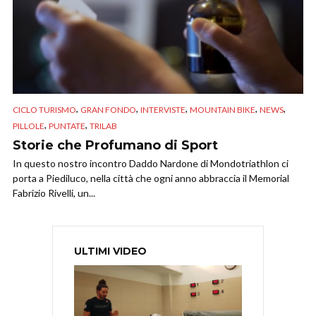
,
,
,
,
,
CICLO TURISMO
GRAN FONDO
INTERVISTE
MOUNTAIN BIKE
NEWS
,
,
PILLOLE
PUNTATE
TRILAB
Storie che Profumano di Sport
In questo nostro incontro Daddo Nardone di Mondotriathlon ci
porta a Piediluco, nella città che ogni anno abbraccia il Memorial
Fabrizio Rivelli, un...
ULTIMI VIDEO