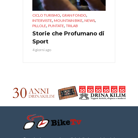
,
,
CICLO TURISMO
GRAN FONDO
,
,
,
INTERVISTE
MOUNTAIN BIKE
NEWS
,
,
PILLOLE
PUNTATE
TRILAB
Storie che Profumano di
Sport
4 giorni ago