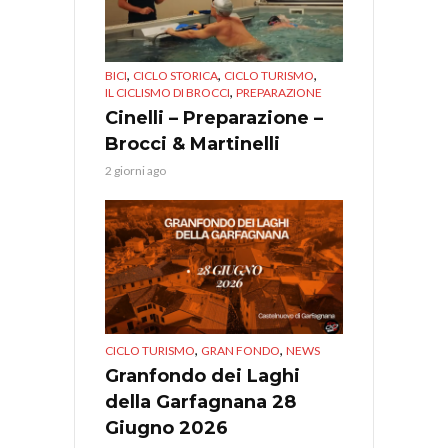
,
,
,
BICI
CICLO STORICA
CICLO TURISMO
,
IL CICLISMO DI BROCCI
PREPARAZIONE
Cinelli – Preparazione –
Brocci & Martinelli
2 giorni ago
,
,
CICLO TURISMO
GRAN FONDO
NEWS
Granfondo dei Laghi
della Garfagnana 28
Giugno 2026