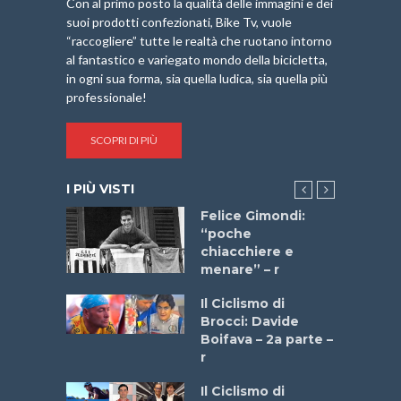
Con al primo posto la qualità delle immagini e dei
suoi prodotti confezionati, Bike Tv, vuole
“raccogliere” tutte le realtà che ruotano intorno
al fantastico e variegato mondo della bicicletta,
in ogni sua forma, sia quella ludica, sia quella più
professionale!
SCOPRI DI PIÙ
I PIÙ VISTI
do “La
Felice Gimondi:
a Bike
“poche
 2025”
chiacchiere e
menare” – r
a
Il Ciclismo di
stelli” –
Brocci: Davide
a
Boifava – 2a parte –
r
ne
Il Ciclismo di
o