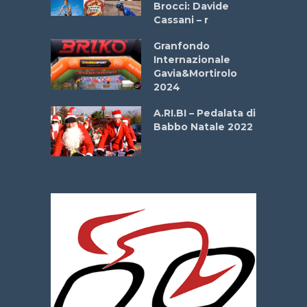
Brocci: Davide
onale San
Cassani – r
ipressa –
Aprile
Granfondo
Internazionale
Gavia&Mortirolo
e Sea –
2024
dei Poeti
A.RI.BI – Pedalata di
Babbo Natale 2022
La
 verde”