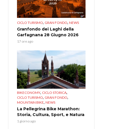
,
,
CICLO TURISMO
GRAN FONDO
NEWS
Granfondo dei Laghi della
Garfagnana 28 Giugno 2026
17 ore ago
,
,
BIKECONOMY
CICLO STORICA
,
,
CICLO TURISMO
GRAN FONDO
,
MOUNTAIN BIKE
NEWS
La Pellegrina Bike Marathon:
Storia, Cultura, Sport, e Natura
1 giorno ago