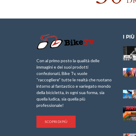
I PIÙ
Granfondo
Aspettando “La
Internazionale
Pellegrina Bike
Laigueglia 22
Marathon 2025”
Con al primo posto la qualità delle
Febbraio 2026
immagini e dei suoi prodotti
IX Ed. “Tra
confezionati, Bike Tv, vuole
Granfondo
Borghi&Castelli” –
“raccogliere” tutte le realtà che ruotano
Internazionale
Anteprima
intorno al fantastico e variegato mondo
Briko Torino – 11
della bicicletta, in ogni sua forma, sia
Maggio 2025 – r
1a Edizione
Granfondo
quella ludica, sia quella più
Minerva Edizioni e
Internazionale San
professionale!
Giancarlo Brocci
Lorenzo Cipressa –
per “Bartali l’Ultimo
Sabato 5 Aprile
Eroico” – r
2025
SCOPRI DI PIÙ
Sulle Strade di
Life on the Sea –