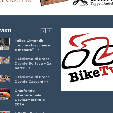
 VISTI
Felice Gimondi:
Brocci Incontra
“poche chiacchiere
Giuseppe Martinell
e menare” – r
– r
Il Ciclismo di Brocci:
Davide Boifava – 2a
Che cos’è il
parte – r
triathlon? Con
Simone Diamantini
Il Ciclismo di Brocci:
– r
Davide Cassani – r
2a BITRAIL 23
Granfondo
Marzo 2025 – Bosc
Internazionale
Comunale di
Gavia&Mortirolo
Bitonto (Ba)
2024
Ottavio Bottechia 