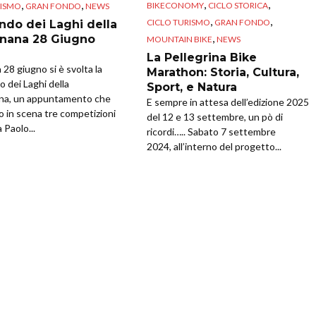
,
,
,
,
BIKECONOMY
CICLO STORICA
RISMO
GRAN FONDO
NEWS
,
,
CICLO TURISMO
GRAN FONDO
ndo dei Laghi della
,
nana 28 Giugno
MOUNTAIN BIKE
NEWS
La Pellegrina Bike
28 giugno si è svolta la
Marathon: Storia, Cultura,
 dei Laghi della
Sport, e Natura
na, un appuntamento che
E sempre in attesa dell’edizione 2025
o in scena tre competizioni
del 12 e 13 settembre, un pò di
 Paolo...
ricordi….. Sabato 7 settembre
2024, all’interno del progetto...