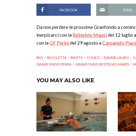
FACEBOOK
EMAIL
Da non perdere le prossime Granfondo a cominc
inerpicarci con la
ReStelvio Mapei
del 12 luglio 
con la
GF Perini
del 29 agosto a
Carpaneto Piace
BICI
BICICLETTA
BIKETV
CUNEO
DAVIDE LAURO
G
GRANFONDO PERINI
GRANFONDO RESTELVIO MAPEI
M
YOU MAY ALSO LIKE