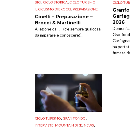
,
,
,
BICI
CICLO STORICA
CICLO TURISMO
CICLO TU
,
IL CICLISMO DI BROCCI
PREPARAZIONE
Granfo
Garfag
Cinelli – Preparazione –
2026
Brocci & Martinelli
Domenica 
A lezione da…… (c’è sempre qualcosa
Granfondo
da imparare e conoscere!).
Garfagna
ha portat
firmate da
,
,
CICLO TURISMO
GRAN FONDO
,
,
,
INTERVISTE
MOUNTAIN BIKE
NEWS