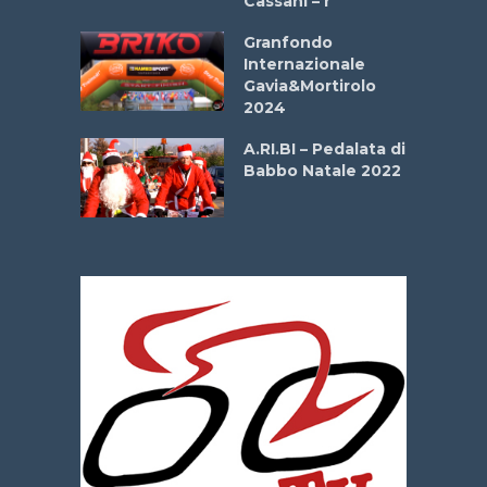
Cassani – r
ipressa –
Aprile
Granfondo
Internazionale
Gavia&Mortirolo
e Sea –
2024
dei Poeti
A.RI.BI – Pedalata di
Babbo Natale 2022
La
 verde”