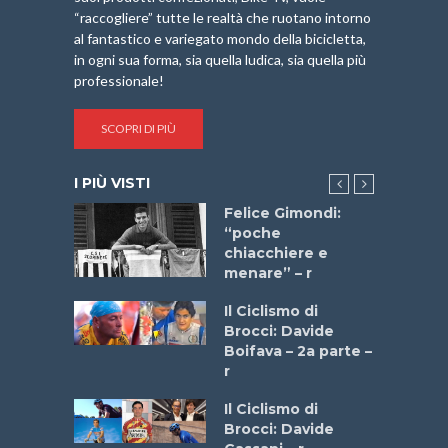
“raccogliere” tutte le realtà che ruotano intorno
al fantastico e variegato mondo della bicicletta,
in ogni sua forma, sia quella ludica, sia quella più
professionale!
SCOPRI DI PIÙ
I PIÙ VISTI
do “La
Felice Gimondi:
a Bike
“poche
 2025”
chiacchiere e
menare” – r
a
Il Ciclismo di
stelli” –
Brocci: Davide
a
Boifava – 2a parte –
r
ne
Il Ciclismo di
o
Brocci: Davide
onale San