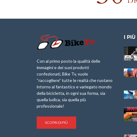
I PIÙ
Granfondo
Aspettando “La
Internazionale
Pellegrina Bike
Laigueglia 22
Marathon 2025”
Con al primo posto la qualità delle
Febbraio 2026
immagini e dei suoi prodotti
IX Ed. “Tra
confezionati, Bike Tv, vuole
Granfondo
Borghi&Castelli” –
“raccogliere” tutte le realtà che ruotano
Internazionale
Anteprima
intorno al fantastico e variegato mondo
Briko Torino – 11
della bicicletta, in ogni sua forma, sia
Maggio 2025 – r
1a Edizione
Granfondo
quella ludica, sia quella più
Minerva Edizioni e
Internazionale San
professionale!
Giancarlo Brocci
Lorenzo Cipressa –
per “Bartali l’Ultimo
Sabato 5 Aprile
Eroico” – r
2025
SCOPRI DI PIÙ
Sulle Strade di
Life on the Sea –