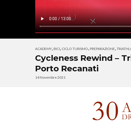
,
,
,
,
ACADEMY
BICI
CICLO TURISMO
PREPARAZIONE
TRIATH
Cycleness Rewind – Tr
Porto Recanati
14 Novembre 2021