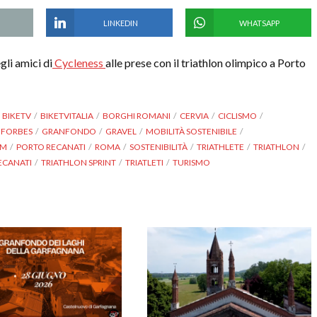
LINKEDIN
WHATSAPP
gli amici di
Cycleness
alle prese con il triathlon olimpico a Porto
BIKETV
BIKETVITALIA
BORGHI ROMANI
CERVIA
CICLISMO
FORBES
GRANFONDO
GRAVEL
MOBILITÀ SOSTENIBILE
OM
PORTO RECANATI
ROMA
SOSTENIBILITÀ
TRIATHLETE
TRIATHLON
ECANATI
TRIATHLON SPRINT
TRIATLETI
TURISMO