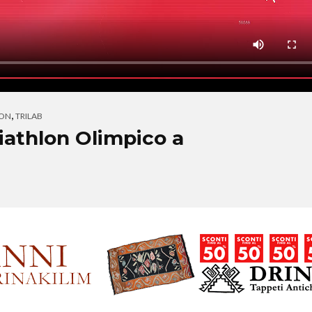
,
LON
TRILAB
iathlon Olimpico a