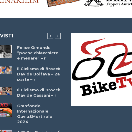
 VISTI
Felice Gimondi:
Brocci Incontra
“poche chiacchiere
Giuseppe Martinell
e menare” – r
– r
Il Ciclismo di Brocci:
Davide Boifava – 2a
Che cos’è il
parte – r
triathlon? Con
Simone Diamantini
Il Ciclismo di Brocci:
– r
Davide Cassani – r
2a BITRAIL 23
Granfondo
Marzo 2025 – Bosc
Internazionale
Comunale di
Gavia&Mortirolo
Bitonto (Ba)
2024
Ottavio Bottechia 