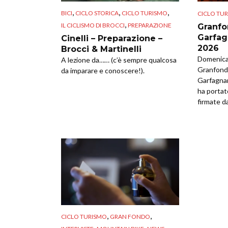
,
,
,
BICI
CICLO STORICA
CICLO TURISMO
CICLO TU
,
IL CICLISMO DI BROCCI
PREPARAZIONE
Granfo
Garfag
Cinelli – Preparazione –
2026
Brocci & Martinelli
Domenica 
A lezione da…… (c’è sempre qualcosa
Granfondo
da imparare e conoscere!).
Garfagna
ha portat
firmate da
,
,
CICLO TURISMO
GRAN FONDO
,
,
,