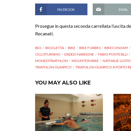
FACEBOOK
EMAIL
Prosegue in questa seconda carrellata l’uscita de
Recanati.
BICI
BICICLETTA
BIKE
BIKE FORBES
BIKECONOMY
CICLOTURISMO
DADDO NARDONE
FABIO PONTESILLI
MONDOTRIATHLON
MOUNTEIN BIKE
NATHALIE GOIT
TRIATHLON OLIMPICO
TRIATHLON OLIMPICO A PORTO R
YOU MAY ALSO LIKE