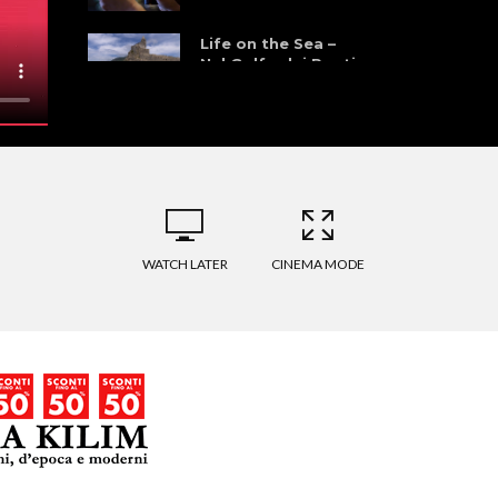
Life on the Sea –
Nel Golfo dei Poeti
WATCH LATER
CINEMA MODE