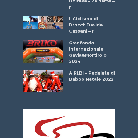
Boifava – 2a parte –
r
ne
Il Ciclismo di
o
Brocci: Davide
onale San
Cassani – r
ipressa –
Aprile
Granfondo
Internazionale
Gavia&Mortirolo
e Sea –
2024
dei Poeti
A.RI.BI – Pedalata di
Babbo Natale 2022
La
 verde”