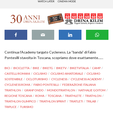
WATCH LATER
CINEMA MODE
Continua l’Academy targato Cycleness. La “banda” di Fabio
Pontesilli stavolta in Toscana, scopriamo dove esattamente……
BICI
BICICLETTA
BIKE
BIKETG
BIKETV
BIKETVITALIA
CAMP
CASTELLI ROMANI
CICLISMO
CICLISMO AMATORIALE
CICLISMO
SOSTENIBILE
CICLOTURISMO
CYCLENESS
CYCLENESS ACADEMY
CYCLENESS ROMA
FABIO PONTESILLI
FEDERAZIONE ITALIANA
TRIATHLON
GRANFONDO
MONDOTRIATHLON
NATHALIE GOITOM
REGIONE TOSCANA
ROMA
TOSCANA
TRIATHLETE
TRIATHLON
TRIATHLON OLIMPICO
TRIATHLON SPRINT
TRIATLETI
TRILAB
TRIPLICE
TURISMO