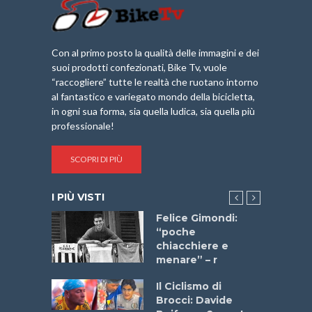
Con al primo posto la qualità delle immagini e dei
suoi prodotti confezionati, Bike Tv, vuole
“raccogliere” tutte le realtà che ruotano intorno
al fantastico e variegato mondo della bicicletta,
in ogni sua forma, sia quella ludica, sia quella più
professionale!
SCOPRI DI PIÙ
I PIÙ VISTI
do “La
Felice Gimondi:
a Bike
“poche
 2025”
chiacchiere e
menare” – r
a
Il Ciclismo di
stelli” –
Brocci: Davide
a