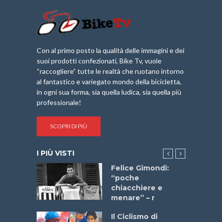
Con al primo posto la qualità delle immagini e dei
suoi prodotti confezionati, Bike Tv, vuole
“raccogliere” tutte le realtà che ruotano intorno
al fantastico e variegato mondo della bicicletta,
in ogni sua forma, sia quella ludica, sia quella più
professionale!
SCOPRI DI PIÙ
I PIÙ VISTI
do “La
Felice Gimondi:
a Bike
“poche
 2025”
chiacchiere e
menare” – r
a
Il Ciclismo di