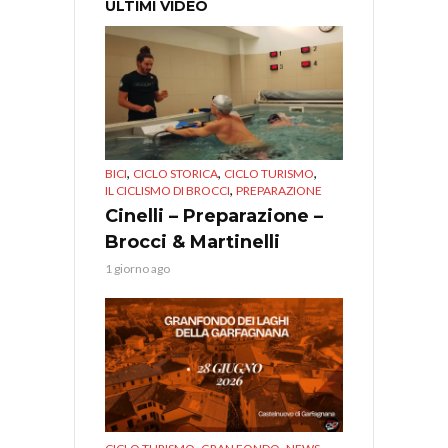
ULTIMI VIDEO
,
,
,
BICI
CICLO STORICA
CICLO TURISMO
,
IL CICLISMO DI BROCCI
PREPARAZIONE
Cinelli – Preparazione –
Brocci & Martinelli
1 giorno ago
,
,