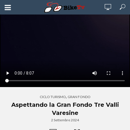
,
CICLO TURISMO
GRAN FONDO
Aspettando la Gran Fondo Tre Valli
Varesine
2 Settembre 2024