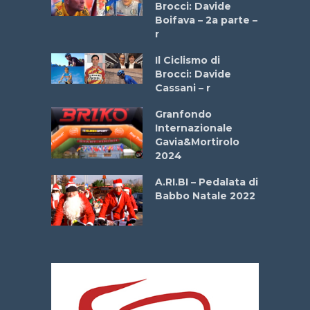
stelli” –
Brocci: Davide
a
Boifava – 2a parte –
r
ne
Il Ciclismo di
o
Brocci: Davide
onale San
Cassani – r
ipressa –
Aprile
Granfondo
Internazionale
Gavia&Mortirolo
e Sea –
2024
dei Poeti
A.RI.BI – Pedalata di
Babbo Natale 2022
La
 verde”