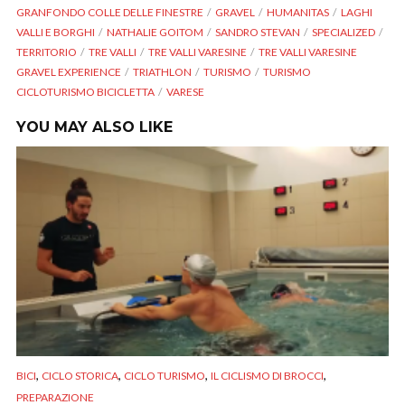
GRANFONDO COLLE DELLE FINESTRE
GRAVEL
HUMANITAS
LAGHI
VALLI E BORGHI
NATHALIE GOITOM
SANDRO STEVAN
SPECIALIZED
TERRITORIO
TRE VALLI
TRE VALLI VARESINE
TRE VALLI VARESINE
GRAVEL EXPERIENCE
TRIATHLON
TURISMO
TURISMO
CICLOTURISMO BICICLETTA
VARESE
YOU MAY ALSO LIKE
,
,
,
,
BICI
CICLO STORICA
CICLO TURISMO
IL CICLISMO DI BROCCI
PREPARAZIONE