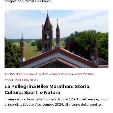
competizioni firmate da Paolo...
,
,
,
,
BIKECONOMY
CICLO STORICA
CICLO TURISMO
GRAN FONDO
,
MOUNTAIN BIKE
NEWS
La Pellegrina Bike Marathon: Storia,
Cultura, Sport, e Natura
E sempre in attesa dell’edizione 2025 del 12 e 13 settembre, un pò
di ricordi….. Sabato 7 settembre 2024, all’interno del progetto...