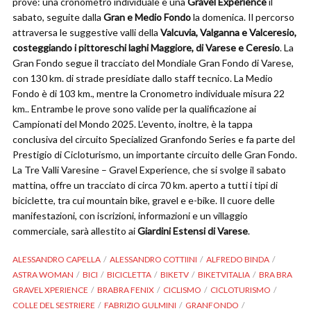
prove: una cronometro individuale e una
Gravel Experience
il
sabato, seguite dalla
Gran e Medio Fondo
la domenica. Il percorso
attraversa le suggestive valli della
Valcuvia, Valganna e Valceresio,
costeggiando i pittoreschi laghi Maggiore, di Varese e Ceresio
. La
Gran Fondo segue il tracciato del Mondiale Gran Fondo di Varese,
con 130 km. di strade presidiate dallo staff tecnico. La Medio
Fondo è di 103 km., mentre la Cronometro individuale misura 22
km.. Entrambe le prove sono valide per la qualificazione ai
Campionati del Mondo 2025. L’evento, inoltre, è la tappa
conclusiva del circuito Specialized Granfondo Series e fa parte del
Prestigio di Cicloturismo, un importante circuito delle Gran Fondo.
La Tre Valli Varesine – Gravel Experience, che si svolge il sabato
mattina, offre un tracciato di circa 70 km. aperto a tutti i tipi di
biciclette, tra cui mountain bike, gravel e e-bike. Il cuore delle
manifestazioni, con iscrizioni, informazioni e un villaggio
commerciale, sarà allestito ai
Giardini Estensi di Varese
.
ALESSANDRO CAPELLA
ALESSANDRO COTTIINI
ALFREDO BINDA
ASTRA WOMAN
BICI
BICICLETTA
BIKETV
BIKETVITALIA
BRA BRA
GRAVEL XPERIENCE
BRABRA FENIX
CICLISMO
CICLOTURISMO
COLLE DEL SESTRIERE
FABRIZIO GULMINI
GRANFONDO