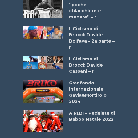
a Bike
“poche
 2025”
chiacchiere e
menare” – r
a
Il Ciclismo di
stelli” –
Brocci: Davide
a
Boifava – 2a parte –
r
ne
Il Ciclismo di
o
Brocci: Davide
onale San
Cassani – r
ipressa –
Aprile
Granfondo
Internazionale
Gavia&Mortirolo
e Sea –
2024
dei Poeti
A.RI.BI – Pedalata di
Babbo Natale 2022
La
 verde”