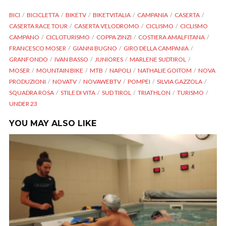
BICI
BICICLETTA
BIKETV
BIKETVITALIA
CAMPANIA
CASERTA
CASERTA RACE TOUR
CASERTA VELODROMO
CICLISMO
CICLISMO
CAMPANO
CICLOTURISMO
COPPA ZINZI
COSTIERA AMALFITANA
FRANCESCO MOSER
GIANNI BUGNO
GIRO DELLA CAMPANIA
GRANFONDO
IVAN BASSO
JUNIORES
MARLENE SUDTIROL
MOSER
MOUNTAIN BIKE
MTB
NAPOLI
NATHALIE GOITOM
NOVA
PRODUZIONI
NOVATV
NOVAWEBTV
POMPEI
SILVIA GAZZOLA
SQUADRA ROSA
STILE DI VITA
SUD TIROL
TRIATHLON
TURISMO
UNDER 23
YOU MAY ALSO LIKE