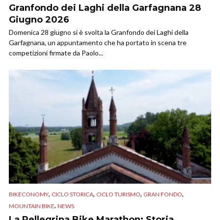
Granfondo dei Laghi della Garfagnana 28
Giugno 2026
Domenica 28 giugno si è svolta la Granfondo dei Laghi della
Garfagnana, un appuntamento che ha portato in scena tre
competizioni firmate da Paolo...
,
,
,
,
BIKECONOMY
CICLO STORICA
CICLO TURISMO
GRAN FONDO
,
MOUNTAIN BIKE
NEWS
La Pellegrina Bike Marathon: Storia,