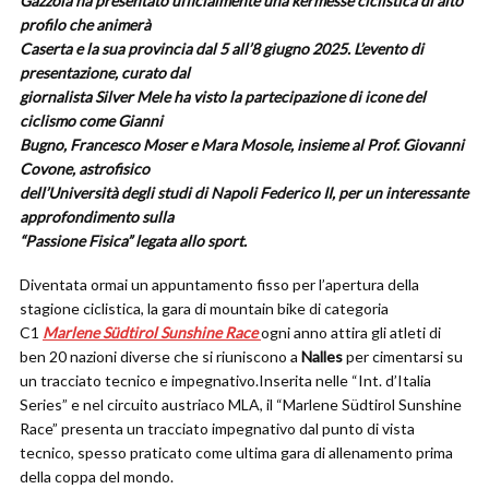
Gazzola ha presentato ufficialmente una kermesse ciclistica di alto
profilo che animerà
Caserta e la sua provincia dal 5 all’8 giugno 2025. L’evento di
presentazione, curato dal
giornalista Silver Mele ha visto la partecipazione di icone del
ciclismo come Gianni
Bugno, Francesco Moser e Mara Mosole, insieme al Prof. Giovanni
Covone, astrofisico
dell’Università degli studi di Napoli Federico II, per un interessante
approfondimento sulla
“Passione Fisica” legata allo sport.
Diventata ormai un appuntamento fisso per l’apertura della
stagione ciclistica, la gara di mountain bike di categoria
C1
Marlene Südtirol Sunshine Race
ogni anno attira gli atleti di
ben 20 nazioni diverse che si riuniscono a
Nalles
per cimentarsi su
un tracciato tecnico e impegnativo.Inserita nelle “Int. d’Italia
Series” e nel circuito austriaco MLA, il “Marlene Südtirol Sunshine
Race” presenta un tracciato impegnativo dal punto di vista
tecnico, spesso praticato come ultima gara di allenamento prima
della coppa del mondo.