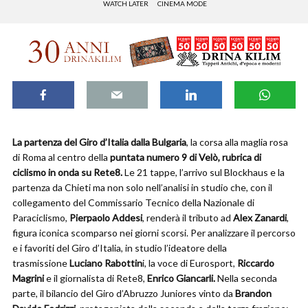
WATCH LATER
CINEMA MODE
La partenza del Giro d’Italia dalla Bulgaria
, la corsa alla maglia rosa
di Roma al centro della
puntata numero 9 di Velò, rubrica di
ciclismo in onda su Rete8.
Le 21 tappe, l’arrivo sul Blockhaus e la
partenza da Chieti ma non solo nell’analisi in studio che, con il
collegamento del Commissario Tecnico della Nazionale di
Paraciclismo,
Pierpaolo Addesi
, renderà il tributo ad
Alex Zanardi
,
figura iconica scomparso nei giorni scorsi. Per analizzare il percorso
e i favoriti del Giro d’Italia, in studio l’ideatore della
trasmissione
Luciano Rabottin
i, la voce di Eurosport,
Riccardo
Magrini
e il giornalista di Rete8,
Enrico Giancarli.
Nella seconda
parte, il bilancio del Giro d’Abruzzo Juniores vinto da
Brandon