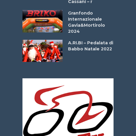
Cassani – r
ipressa –
Aprile
Granfondo
Internazionale
Gavia&Mortirolo
e Sea –
2024
dei Poeti
A.RI.BI – Pedalata di
Babbo Natale 2022
La
 verde”