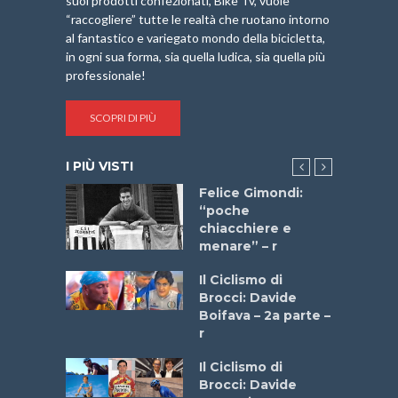
suoi prodotti confezionati, Bike Tv, vuole
“raccogliere” tutte le realtà che ruotano intorno
al fantastico e variegato mondo della bicicletta,
in ogni sua forma, sia quella ludica, sia quella più
professionale!
SCOPRI DI PIÙ
I PIÙ VISTI
do “La
Felice Gimondi:
a Bike
“poche
 2025”
chiacchiere e
menare” – r
a
Il Ciclismo di
stelli” –
Brocci: Davide
a
Boifava – 2a parte –
r
ne
Il Ciclismo di
o
Brocci: Davide
onale San