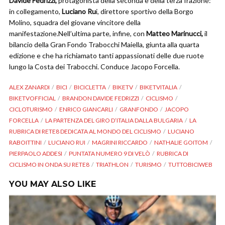
Davide Fedrizzi,
protagonista della seconda e della terza frazione:
in collegamento,
Luciano Ru
i, direttore sportivo della Borgo
Molino, squadra del giovane vincitore della
manifestazione.Nell’ultima parte, infine, con
Matteo Marinucci,
il
bilancio della Gran Fondo Trabocchi Maiella, giunta alla quarta
edizione e che ha richiamato tanti appassionati delle due ruote
lungo la Costa dei Trabocchi. Conduce Jacopo Forcella.
ALEX ZANARDI
BICI
BICICLETTA
BIKETV
BIKETVITALIA
BIKETVOFFICIAL
BRANDON DAVIDE FEDRIZZI
CICLISMO
CICLOTURISMO
ENRICO GIANCARLI
GRANFONDO
JACOPO
FORCELLA
LA PARTENZA DEL GIRO D’ITALIA DALLA BULGARIA
LA
RUBRICA DI RETE8 DEDICATA AL MONDO DEL CICLISMO
LUCIANO
RABOITTINI
LUCIANO RUI
MAGRINI RICCARDO
NATHALIE GOITOM
PIERPAOLO ADDESI
PUNTATA NUMERO 9 DI VELÒ
RUBRICA DI
CICLISMO IN ONDA SU RETE8
TRIATHLON
TURISMO
TUTTOBICIWEB
YOU MAY ALSO LIKE