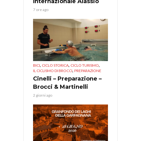
Internazionale Alassio
7 ore ago
,
,
,
BICI
CICLO STORICA
CICLO TURISMO
,
IL CICLISMO DI BROCCI
PREPARAZIONE
Cinelli – Preparazione –
Brocci & Martinelli
2 giorni ago