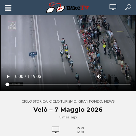
,
,
,
CICLO STORICA
CICLO TURISMO
GRAN FONDO
NEWS
Velò – 7 Maggio 2026
3 mesi ago