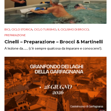
,
,
,
,
BICI
CICLO STORICA
CICLO TURISMO
IL CICLISMO DI BROCCI
PREPARAZIONE
Cinelli – Preparazione – Brocci & Martinelli
A lezione da…… (c’è sempre qualcosa da imparare e conoscere!).