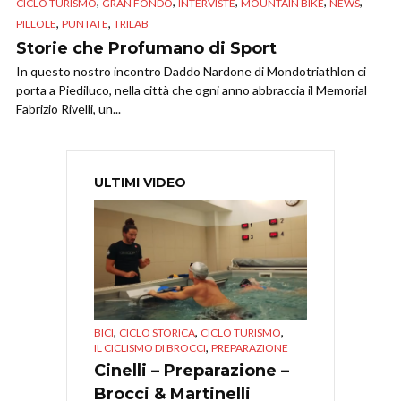
,
,
,
,
,
CICLO TURISMO
GRAN FONDO
INTERVISTE
MOUNTAIN BIKE
NEWS
,
,
PILLOLE
PUNTATE
TRILAB
Storie che Profumano di Sport
In questo nostro incontro Daddo Nardone di Mondotriathlon ci
porta a Piediluco, nella città che ogni anno abbraccia il Memorial
Fabrizio Rivelli, un...
ULTIMI VIDEO
,
,
,
BICI
CICLO STORICA
CICLO TURISMO
,
IL CICLISMO DI BROCCI
PREPARAZIONE
Cinelli – Preparazione –
Brocci & Martinelli