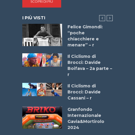
SCOPRI DI PIÙ
I PIÙ VISTI
do “La
Felice Gimondi:
a Bike
“poche
 2025”
chiacchiere e
menare” – r
a
Il Ciclismo di
stelli” –
Brocci: Davide
a
Boifava – 2a parte –
r
ne
Il Ciclismo di
o
Brocci: Davide
onale San
Cassani – r
ipressa –
Aprile
Granfondo
Internazionale
Gavia&Mortirolo
e Sea –
2024
dei Poeti