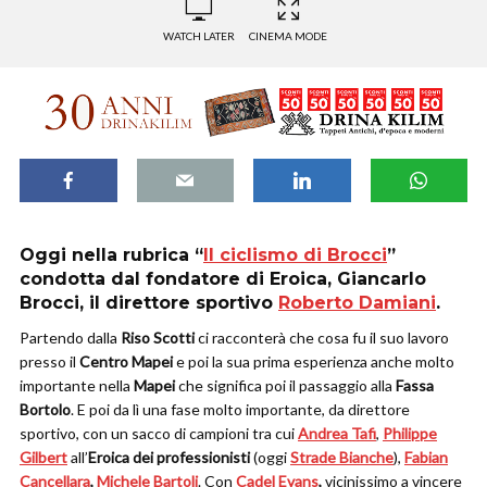
WATCH LATER
CINEMA MODE
Oggi nella rubrica “
Il ciclismo di Brocci
”
condotta dal fondatore di
Eroica
,
Giancarlo
Brocci
, il direttore sportivo
Roberto Damiani
.
Partendo dalla
Riso Scotti
ci racconterà che cosa fu il suo lavoro
presso il
Centro Mapei
e poi la sua prima esperienza anche molto
importante nella
Mapei
che significa poi il passaggio alla
Fassa
Bortolo
. E poi da lì una fase molto importante, da direttore
sportivo, con un sacco di campioni tra cui
Andrea Tafi
,
Philippe
Gilbert
all’
Eroica dei professionisti
(oggi
Strade Bianche
),
Fabian
Cancellara
,
Michele Bartoli
. Con
Cadel Evans
,
vicinissimo a vincere