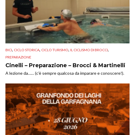
,
,
,
,
BICI
CICLO STORICA
CICLO TURISMO
IL CICLISMO DI BROCCI
PREPARAZIONE
Cinelli – Preparazione – Brocci & Martinelli
A lezione da…… (c’è sempre qualcosa da imparare e conoscere!).