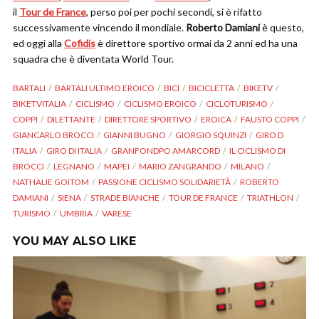
il
Tour de France
, perso poi per pochi secondi, si è rifatto
successivamente vincendo il mondiale.
Roberto Damiani
è questo,
ed oggi alla
Cofidis
è direttore sportivo ormai da 2 anni ed ha una
squadra che è diventata World Tour.
BARTALI
BARTALI ULTIMO EROICO
BICI
BICICLETTA
BIKETV
BIKETVITALIA
CICLISMO
CICLISMO EROICO
CICLOTURISMO
COPPI
DILETTANTE
DIRETTORE SPORTIVO
EROICA
FAUSTO COPPI
GIANCARLO BROCCI
GIANNI BUGNO
GIORGIO SQUINZI
GIRO D
ITALIA
GIRO DI ITALIA
GRANFONDPO AMARCORD
IL CICLISMO DI
BROCCI
LEGNANO
MAPEI
MARIO ZANGRANDO
MILANO
NATHALIE GOITOM
PASSIONE CICLISMO SOLIDARIETÀ
ROBERTO
DAMIANI
SIENA
STRADE BIANCHE
TOUR DE FRANCE
TRIATHLON
TURISMO
UMBRIA
VARESE
YOU MAY ALSO LIKE