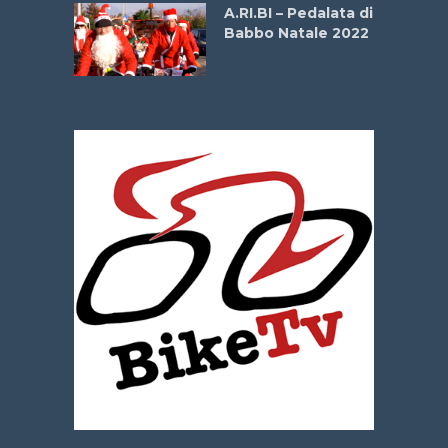
A.RI.BI – Pedalata di
Babbo Natale 2022
La
 verde”