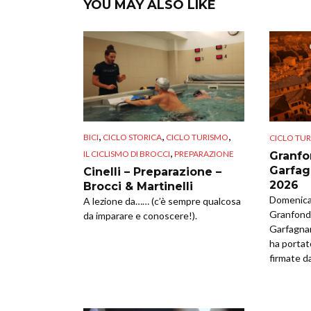
YOU MAY ALSO LIKE
,
,
,
BICI
CICLO STORICA
CICLO TURISMO
CICLO TU
,
IL CICLISMO DI BROCCI
PREPARAZIONE
Granfo
Garfag
Cinelli – Preparazione –
2026
Brocci & Martinelli
Domenica 
A lezione da…… (c’è sempre qualcosa
Granfondo
da imparare e conoscere!).
Garfagna
ha portat
firmate da