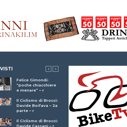
 VISTI
Felice Gimondi:
Brocci Incontra
“poche chiacchiere
Giuseppe Martinell
e menare” – r
– r
Il Ciclismo di Brocci:
Davide Boifava – 2a
Che cos’è il
parte – r
triathlon? Con
Simone Diamantini
Il Ciclismo di Brocci:
– r
Davide Cassani – r