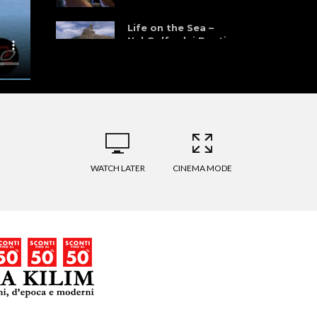
Life on the Sea –
Nel Golfo dei Poeti
WATCH LATER
CINEMA MODE