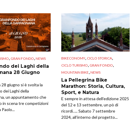
,
,
,
,
BIKECONOMY
CICLO STORICA
RISMO
GRAN FONDO
NEWS
,
,
CICLO TURISMO
GRAN FONDO
ndo dei Laghi della
,
nana 28 Giugno
MOUNTAIN BIKE
NEWS
La Pellegrina Bike
28 giugno si è svolta la
Marathon: Storia, Cultura,
 dei Laghi della
Sport, e Natura
na, un appuntamento che
E sempre in attesa dell’edizione 2025
o in scena tre competizioni
del 12 e 13 settembre, un pò di
 Paolo...
ricordi….. Sabato 7 settembre
2024, all’interno del progetto...