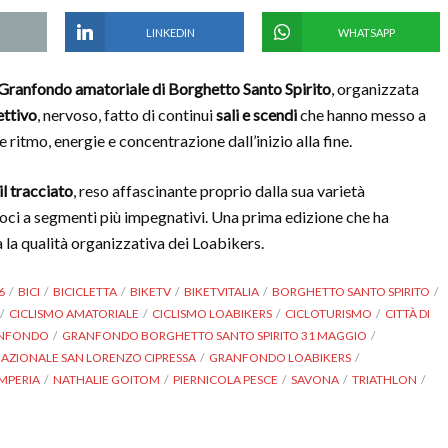
LINKEDIN
WHATSAPP
Granfondo amatoriale di Borghetto Santo Spirito
, organizzata
ettivo
, nervoso, fatto di continui
sali e scendi
che hanno messo a
 ritmo, energie e concentrazione dall’inizio alla fine.
l tracciato
, reso affascinante proprio dalla sua varietà
veloci a segmenti più impegnativi. Una prima edizione che ha
 la qualità organizzativa dei Loabikers.
6
BICI
BICICLETTA
BIKETV
BIKETVITALIA
BORGHETTO SANTO SPIRITO
CICLISMO AMATORIALE
CICLISMO LOABIKERS
CICLOTURISMO
CITTÀ DI
NFONDO
GRANFONDO BORGHETTO SANTO SPIRITO 31 MAGGIO
ZIONALE SAN LORENZO CIPRESSA
GRANFONDO LOABIKERS
IMPERIA
NATHALIE GOITOM
PIERNICOLA PESCE
SAVONA
TRIATHLON