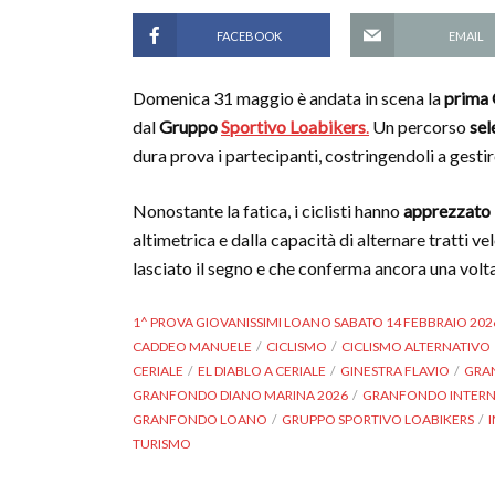
FACEBOOK
EMAIL
Domenica 31 maggio è andata in scena la
prima 
dal
Gruppo
Sportivo Loabikers
.
Un percorso
sel
dura prova i partecipanti, costringendoli a gestire
Nonostante la fatica, i ciclisti hanno
apprezzato i
altimetrica e dalla capacità di alternare tratti 
lasciato il segno e che conferma ancora una volta
1^ PROVA GIOVANISSIMI LOANO SABATO 14 FEBBRAIO 202
CADDEO MANUELE
CICLISMO
CICLISMO ALTERNATIVO
CERIALE
EL DIABLO A CERIALE
GINESTRA FLAVIO
GRA
GRANFONDO DIANO MARINA 2026
GRANFONDO INTERNA
GRANFONDO LOANO
GRUPPO SPORTIVO LOABIKERS
TURISMO