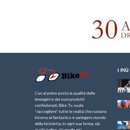
I PIÙ
Granfondo
Aspettando “La
Internazionale
Pellegrina Bike
Laigueglia 22
Marathon 2025”
Con al primo posto la qualità delle
Febbraio 2026
immagini e dei suoi prodotti
IX Ed. “Tra
confezionati, Bike Tv, vuole
Granfondo
Borghi&Castelli” –
“raccogliere” tutte le realtà che ruotano
Internazionale
Anteprima
intorno al fantastico e variegato mondo
Briko Torino – 11
della bicicletta, in ogni sua forma, sia
Maggio 2025 – r
1a Edizione
Granfondo
quella ludica, sia quella più