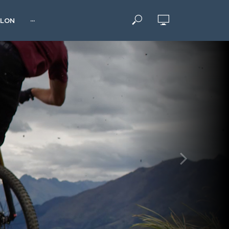
HLON
···