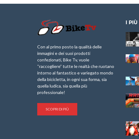
I PIÙ
Granfondo
Aspettando “La
Internazionale
Pellegrina Bike
Laigueglia 22
Marathon 2025”
Con al primo posto la qualità delle
Febbraio 2026
immagini e dei suoi prodotti
IX Ed. “Tra
confezionati, Bike Tv, vuole
Granfondo
Borghi&Castelli” –
“raccogliere” tutte le realtà che ruotano
Internazionale
Anteprima
intorno al fantastico e variegato mondo
Briko Torino – 11
della bicicletta, in ogni sua forma, sia
Maggio 2025 – r
1a Edizione
Granfondo
quella ludica, sia quella più
Minerva Edizioni e
Internazionale San
professionale!
Giancarlo Brocci
Lorenzo Cipressa –
per “Bartali l’Ultimo
Sabato 5 Aprile
Eroico” – r
2025
SCOPRI DI PIÙ
Sulle Strade di
Life on the Sea –
Graziano Battistini
Nel Golfo dei Poeti
Cinema: “La
Il Ciclismo di Brocci