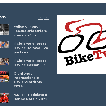
 VISTI
Felice Gimondi:
Brocci Incontra
“poche chiacchiere
Giuseppe Martinell
e menare” – r
– r
Il Ciclismo di Brocci:
Davide Boifava – 2a
Che cos’è il
parte – r
triathlon? Con
Simone Diamantini
Il Ciclismo di Brocci:
– r
Davide Cassani – r
2a BITRAIL 23
Granfondo
Marzo 2025 – Bosc
Internazionale
Comunale di
Gavia&Mortirolo
Bitonto (Ba)
2024
Ottavio Bottechia 
A.RI.BI – Pedalata di
Versione Integrale 
Babbo Natale 2022
r