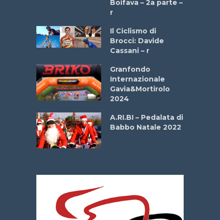
Boifava – 2a parte –
r
ne
Il Ciclismo di
o
Brocci: Davide
onale San
Cassani – r
ipressa –
Aprile
Granfondo
Internazionale
Gavia&Mortirolo
e Sea –
2024
dei Poeti
A.RI.BI – Pedalata di
Babbo Natale 2022
La
 verde”