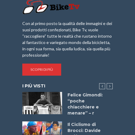
Con al primo posto la qualità delle immagini e dei
suoi prodotti confezionati, Bike Tv, vuole
“raccogliere” tutte le realtà che ruotano intorno
al fantastico e variegato mondo della bicicletta,
in ogni sua forma, sia quella ludica, sia quella più
professionale!
SCOPRI DI PIÙ
I PIÙ VISTI
do “La
Felice Gimondi:
a Bike
“poche
 2025”
chiacchiere e
menare” – r
a
Il Ciclismo di
stelli” –
Brocci: Davide
a