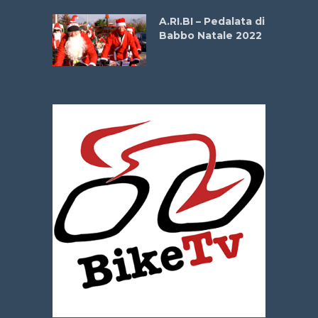
A.RI.BI – Pedalata di
Babbo Natale 2022
La
 verde”