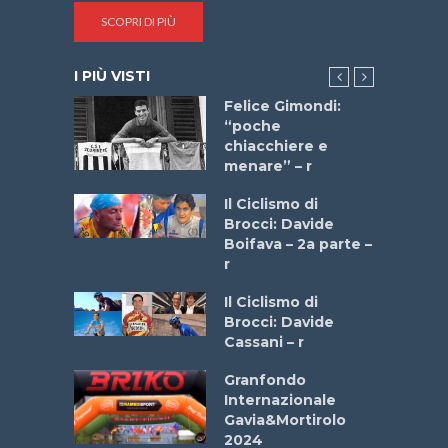
SCOPRI DI PIÙ
I PIÙ VISTI
do “La
Felice Gimondi:
a Bike
“poche
 2025”
chiacchiere e
menare” – r
a
Il Ciclismo di
stelli” –
Brocci: Davide
a
Boifava – 2a parte –
r
ne
Il Ciclismo di
o
Brocci: Davide
onale San
Cassani – r
ipressa –
Aprile
Granfondo
Internazionale
Gavia&Mortirolo
e Sea –
2024
dei Poeti