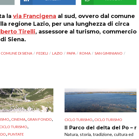
ta la
via Francigena
al sud, ovvero dal comune
lla regione Lazio, per una lunghezza di circa
berto Tirelli
, assessore al turismo, commercio
di Siena.
COMUNE DI SIENA
FEDELI
LAZIO
PAPA
ROMA
SAN GIMINIANO
,
,
,
,
RISMO
CINEMA
GRAN FONDO
CICLO TURISMO
CICLO TURISMO
,
CICLO TURISMO
Il Parco del delta del Po – r
,
Natura, storia, tradizione, cultura ed
NDO
PUNTATE