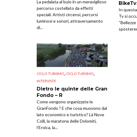
La pedalata al buio in un meraviglioso
BikeTv:
percorso costellato da effetti
In questa
speciali. Artisti circensi, percorsi
Tv si occ
luminosi e sonori, attraversamento
“Bellezze i
di...
sposteremo
,
,
CICLO TURISMO
CICLO TURISMO
INTERVISTE
Dietro le quinte delle Gran
Fondo – R
Come vengono organizzate le
GranFondo ? E che cosa muovono dal
lato economico e turistico? Là Nove
Colli, la maratona delle Dolomiti,
l’Eroica, la...