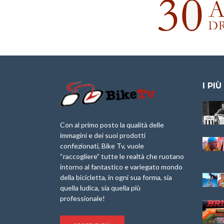
I PIÙ
Granfondo
Aspettando “La
Internazionale
Pellegrina Bike
Briko Torino – 11
Marathon 2025”
Con al primo posto la qualità delle
Maggio 2025 – r
immagini e dei suoi prodotti
IX Ed. “Tra
confezionati, Bike Tv, vuole
Granfondo
Borghi&Castelli” –
“raccogliere” tutte le realtà che ruotano
Internazionale
Anteprima
intorno al fantastico e variegato mondo
Laigueglia 22
della bicicletta, in ogni sua forma, sia
Febbraio 2026
1a Edizione
Granfondo
quella ludica, sia quella più
Minerva Edizioni e
Internazionale San
professionale!
Giancarlo Brocci
Lorenzo Cipressa –
per “Bartali l’Ultimo
Sabato 5 Aprile
Eroico” – r
2025