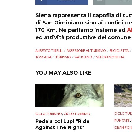
Siena rappresenta il capofila di tut
di San Giminiano sino ai confini de
170 Km. Ne parliamo insieme ad
Al
ed attività produttive del comune 
ALBERTO TIRELLI
ASSESSORE AL TURISMO
BICICLETTA
TOSCANA
TURISMO
VATICANO
VIA FRANCIGENA
YOU MAY ALSO LIKE
,
CICLO TU
CICLO TURISMO
CICLO TURISMO
,
PUNTATE
Pedala coi Lupi “Ride
Against The Night”
GRAN FO