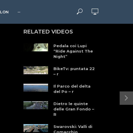
HLON
···
RELATED VIDEOS
Pedala coi Lupi
“Ride Against The
Night”
BikeTv: puntata 22
– r
Il Parco del delta
del Po – r
Dietro le quinte
delle Gran Fondo –
R
Swarovski: Valli di
Comacchio