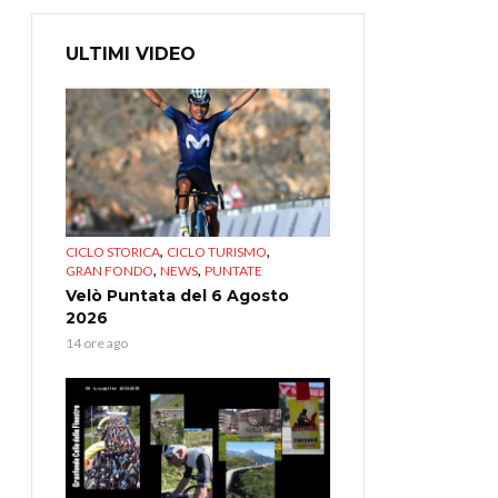
ULTIMI VIDEO
,
,
CICLO STORICA
CICLO TURISMO
,
,
GRAN FONDO
NEWS
PUNTATE
Velò Puntata del 6 Agosto
2026
14 ore ago