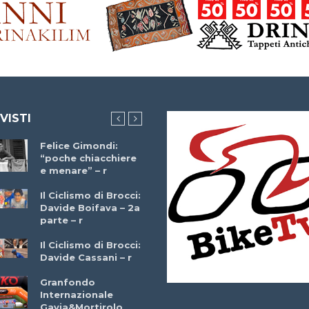
 VISTI
Felice Gimondi:
Brocci Incontra
“poche chiacchiere
Giuseppe Martinell
e menare” – r
– r
Il Ciclismo di Brocci:
Davide Boifava – 2a
Che cos’è il
parte – r
triathlon? Con
Simone Diamantini
Il Ciclismo di Brocci:
– r
Davide Cassani – r
2a BITRAIL 23
Granfondo
Marzo 2025 – Bosc
Internazionale
Comunale di
Gavia&Mortirolo