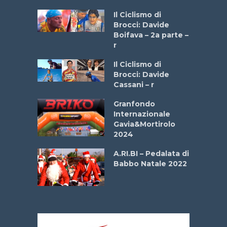
a
Il Ciclismo di
stelli” –
Brocci: Davide
a
Boifava – 2a parte –
r
ne
Il Ciclismo di
o
Brocci: Davide
onale San
Cassani – r
ipressa –
Aprile
Granfondo
Internazionale
Gavia&Mortirolo
e Sea –
2024
dei Poeti
A.RI.BI – Pedalata di
Babbo Natale 2022
La
 verde”