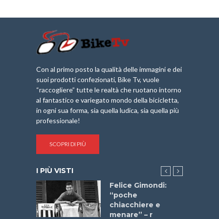
Con al primo posto la qualità delle immagini e dei
suoi prodotti confezionati, Bike Tv, vuole
“raccogliere” tutte le realtà che ruotano intorno
al fantastico e variegato mondo della bicicletta,
in ogni sua forma, sia quella ludica, sia quella più
professionale!
SCOPRI DI PIÙ
I PIÙ VISTI
do “La
Felice Gimondi:
a Bike
“poche
 2025”
chiacchiere e
menare” – r