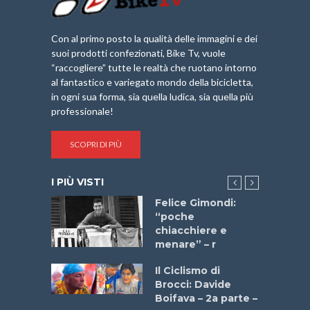
Con al primo posto la qualità delle immagini e dei
suoi prodotti confezionati, Bike Tv, vuole
“raccogliere” tutte le realtà che ruotano intorno
al fantastico e variegato mondo della bicicletta,
in ogni sua forma, sia quella ludica, sia quella più
professionale!
SCOPRI DI PIÙ
I PIÙ VISTI
do “La
Felice Gimondi:
a Bike
“poche
 2025”
chiacchiere e
menare” – r
a
Il Ciclismo di
stelli” –
Brocci: Davide
a
Boifava – 2a parte –