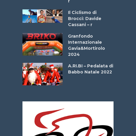
r
ne
Il Ciclismo di
o
Brocci: Davide
onale San
Cassani – r
ipressa –
Aprile
Granfondo
Internazionale
Gavia&Mortirolo
e Sea –
2024
dei Poeti
A.RI.BI – Pedalata di
Babbo Natale 2022
La
 verde”