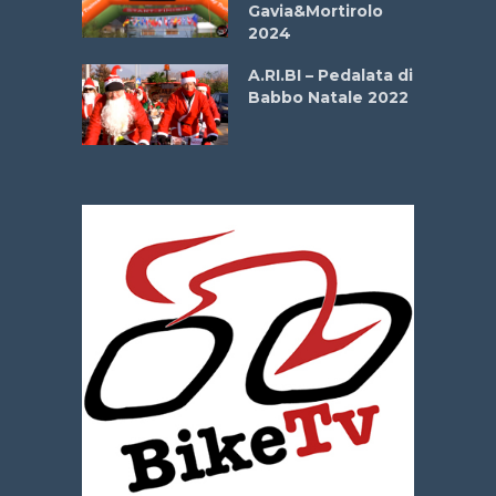
Gavia&Mortirolo
e Sea –
2024
dei Poeti
A.RI.BI – Pedalata di
Babbo Natale 2022
La
 verde”