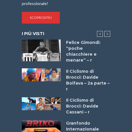
professionale!
SCOPRI DI PIÙ
I PIÙ VISTI
do “La
Felice Gimondi:
a Bike
“poche
 2025”
chiacchiere e
menare” – r
a
Il Ciclismo di
stelli” –
Brocci: Davide
a
Boifava – 2a parte –
r
ne
Il Ciclismo di
o
Brocci: Davide
onale San
Cassani – r
ipressa –
Aprile
Granfondo
Internazionale