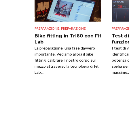
,
PREPARAZIONE
PREPARAZIONE
PREPARAZ
Bike fitting in Tri60 con Fit
Test d
Lab
funzio
La preparazione, una fase davvero
I test di 
importante. Vediamo allora il bike
identific
fitting, calibrare il nostro corpo sul
potenza di
mezzo attraverso la tecnologia di Fit
soglia per
Lab...
massimo..