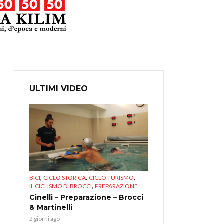
ULTIMI VIDEO
,
,
,
BICI
CICLO STORICA
CICLO TURISMO
,
IL CICLISMO DI BROCCI
PREPARAZIONE
Cinelli – Preparazione – Brocci
& Martinelli
2 giorni ago