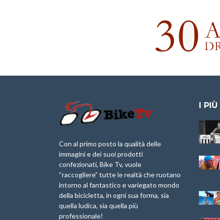
I PIÙ
Granfondo
Aspettando “La
Internazionale
Pellegrina Bike
Laigueglia 22
Marathon 2025”
Con al primo posto la qualità delle
Febbraio 2026
immagini e dei suoi prodotti
IX Ed. “Tra
confezionati, Bike Tv, vuole
Granfondo
Borghi&Castelli” –
“raccogliere” tutte le realtà che ruotano
Internazionale
Anteprima
intorno al fantastico e variegato mondo
Briko Torino – 11
della bicicletta, in ogni sua forma, sia
Maggio 2025 – r
1a Edizione
Granfondo
quella ludica, sia quella più
Minerva Edizioni e
Internazionale San
professionale!