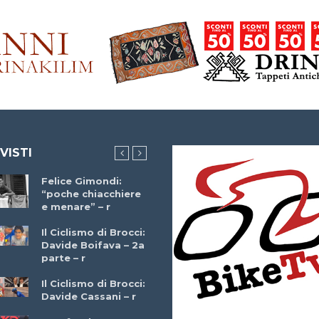
 VISTI
Felice Gimondi:
Brocci Incontra
“poche chiacchiere
Giuseppe Martinell
e menare” – r
– r
Il Ciclismo di Brocci:
Davide Boifava – 2a
Che cos’è il
parte – r
triathlon? Con
Simone Diamantini
Il Ciclismo di Brocci:
– r
Davide Cassani – r
2a BITRAIL 23