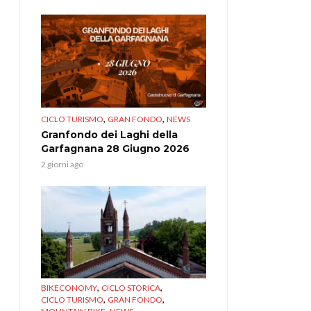
,
,
CICLO TURISMO
GRAN FONDO
NEWS
Granfondo dei Laghi della
Garfagnana 28 Giugno 2026
2 giorni ago
,
,
BIKECONOMY
CICLO STORICA
,
,
CICLO TURISMO
GRAN FONDO
,