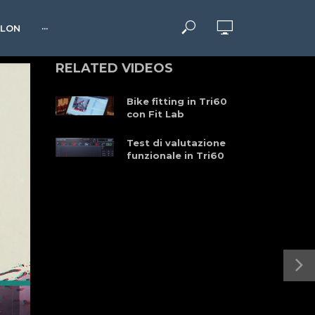
HLON
···
RELATED VIDEOS
Bike fitting in Tri60
con Fit Lab
Test di valutazione
funzionale in Tri60