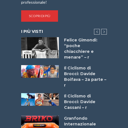
professionale!
SCOPRI DI PIÙ
I PIÙ VISTI
do “La
Felice Gimondi:
a Bike
“poche
 2025”
chiacchiere e
menare” – r
a
Il Ciclismo di
stelli” –
Brocci: Davide
a
Boifava – 2a parte –
r
ne
Il Ciclismo di
o
Brocci: Davide
onale San
Cassani – r
ipressa –
Aprile
Granfondo
Internazionale