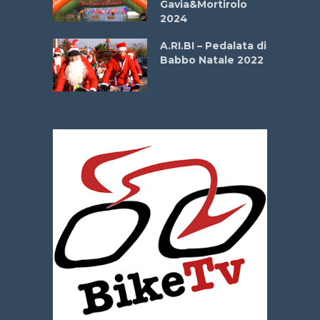
Gavia&Mortirolo
e Sea –
2024
dei Poeti
A.RI.BI – Pedalata di
Babbo Natale 2022
La
 verde”