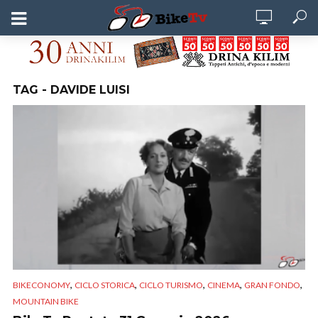
TAG - DAVIDE LUISI
,
,
,
,
,
BIKECONOMY
CICLO STORICA
CICLO TURISMO
CINEMA
GRAN FONDO
MOUNTAIN BIKE