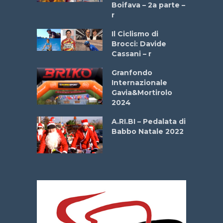
a
Boifava – 2a parte –
r
ne
Il Ciclismo di
o
Brocci: Davide
onale San
Cassani – r
ipressa –
Aprile
Granfondo
Internazionale
Gavia&Mortirolo
e Sea –
2024
dei Poeti
A.RI.BI – Pedalata di
Babbo Natale 2022
La
 verde”