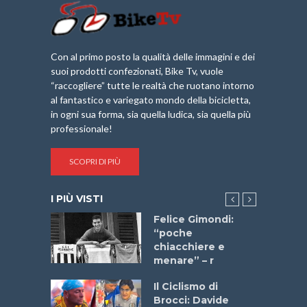
Con al primo posto la qualità delle immagini e dei
suoi prodotti confezionati, Bike Tv, vuole
“raccogliere” tutte le realtà che ruotano intorno
al fantastico e variegato mondo della bicicletta,
in ogni sua forma, sia quella ludica, sia quella più
professionale!
SCOPRI DI PIÙ
I PIÙ VISTI
do “La
Felice Gimondi:
a Bike
“poche
 2025”
chiacchiere e
menare” – r
a
Il Ciclismo di
stelli” –
Brocci: Davide