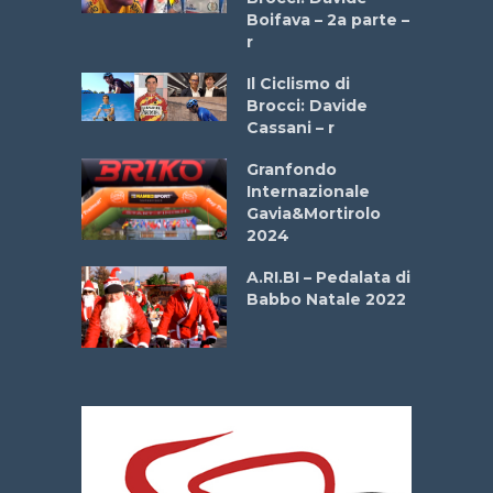
a
Boifava – 2a parte –
r
ne
Il Ciclismo di
o
Brocci: Davide
onale San
Cassani – r
ipressa –
Aprile
Granfondo
Internazionale
Gavia&Mortirolo
e Sea –
2024
dei Poeti
A.RI.BI – Pedalata di
Babbo Natale 2022
La
 verde”