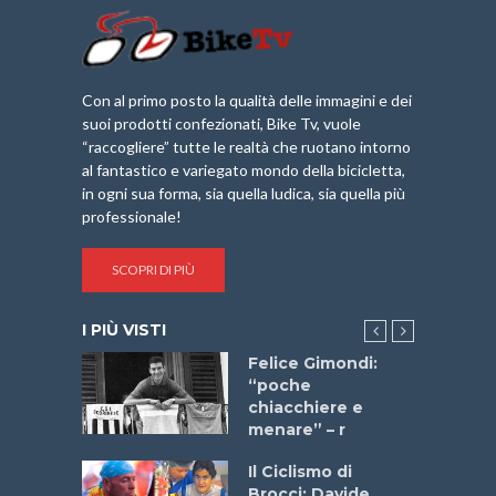
Con al primo posto la qualità delle immagini e dei
suoi prodotti confezionati, Bike Tv, vuole
“raccogliere” tutte le realtà che ruotano intorno
al fantastico e variegato mondo della bicicletta,
in ogni sua forma, sia quella ludica, sia quella più
professionale!
SCOPRI DI PIÙ
I PIÙ VISTI
do “La
Felice Gimondi:
a Bike
“poche
 2025”
chiacchiere e
menare” – r
a
Il Ciclismo di
stelli” –
Brocci: Davide