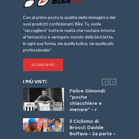
Con al primo posto la qualità delle immagini e dei
suoi prodotti confezionati, Bike Tv, vuole
“raccogliere” tutte le realtà che ruotano intorno
al fantastico e variegato mondo della bicicletta,
in ogni sua forma, sia quella ludica, sia quella più
professionale!
SCOPRI DI PIÙ
I PIÙ VISTI
do “La
Felice Gimondi:
a Bike
“poche
 2025”
chiacchiere e
menare” – r
a
Il Ciclismo di
stelli” –
Brocci: Davide
a
Boifava – 2a parte –