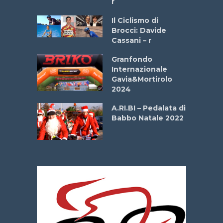
r
ne
Il Ciclismo di
o
Brocci: Davide
onale San
Cassani – r
ipressa –
Aprile
Granfondo
Internazionale
Gavia&Mortirolo
e Sea –
2024
dei Poeti
A.RI.BI – Pedalata di
Babbo Natale 2022
La
 verde”