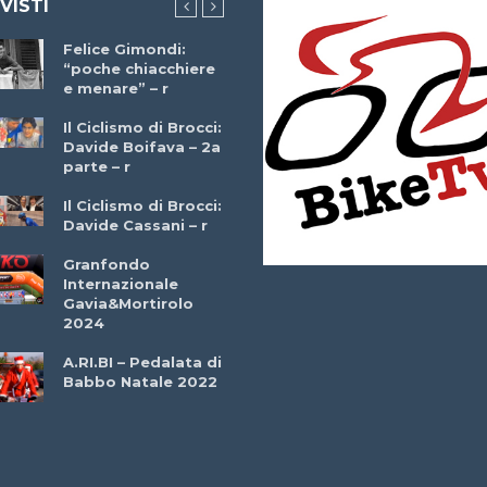
 VISTI
Felice Gimondi:
Brocci Incontra
“poche chiacchiere
Giuseppe Martinell
e menare” – r
– r
Il Ciclismo di Brocci:
Davide Boifava – 2a
Che cos’è il
parte – r
triathlon? Con
Simone Diamantini
Il Ciclismo di Brocci:
– r
Davide Cassani – r
2a BITRAIL 23
Granfondo
Marzo 2025 – Bosc
Internazionale
Comunale di
Gavia&Mortirolo
Bitonto (Ba)
2024
Ottavio Bottechia 
A.RI.BI – Pedalata di
Versione Integrale 
Babbo Natale 2022
r
GF Città di Loano
2022: Buona la
Prima