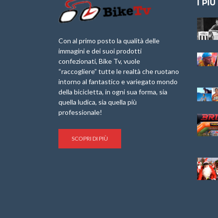
I PIÙ
Granfondo
Aspettando “La
Internazionale
Pellegrina Bike
Laigueglia 22
Marathon 2025”
Con al primo posto la qualità delle
Febbraio 2026
immagini e dei suoi prodotti
IX Ed. “Tra
confezionati, Bike Tv, vuole
Granfondo
Borghi&Castelli” –
“raccogliere” tutte le realtà che ruotano
Internazionale
Anteprima
intorno al fantastico e variegato mondo
Briko Torino – 11
della bicicletta, in ogni sua forma, sia
Maggio 2025 – r
1a Edizione
Granfondo
quella ludica, sia quella più
Minerva Edizioni e
Internazionale San
professionale!
Giancarlo Brocci
Lorenzo Cipressa –
per “Bartali l’Ultimo
Sabato 5 Aprile
Eroico” – r
2025
SCOPRI DI PIÙ
Sulle Strade di
Life on the Sea –
Graziano Battistini
Nel Golfo dei Poeti
Cinema: “La
Il Ciclismo di Brocci
bicicletta verde”
– Roberto Damiani