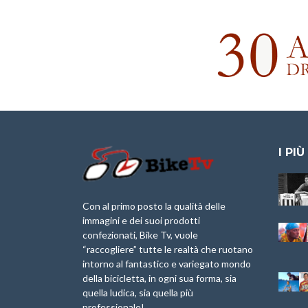
I PIÙ
Granfondo
Aspettando “La
Internazionale
Pellegrina Bike
Briko Torino – 11
Marathon 2025”
Con al primo posto la qualità delle
Maggio 2025 – r
immagini e dei suoi prodotti
IX Ed. “Tra
confezionati, Bike Tv, vuole
Granfondo
Borghi&Castelli” –
“raccogliere” tutte le realtà che ruotano
Internazionale
Anteprima
intorno al fantastico e variegato mondo
Laigueglia 22
della bicicletta, in ogni sua forma, sia
Febbraio 2026
1a Edizione
Granfondo
quella ludica, sia quella più
Minerva Edizioni e
Internazionale San
professionale!