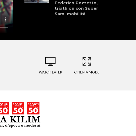
Federico Pozzetto,
triathlon con Super
Sam, mobilità
sostenibile a Roma
con Visioneroma
BikeTg – Elite
donne Ceriale,
l’ultima ruota,
Wamii
WATCH LATER
CINEMA MODE