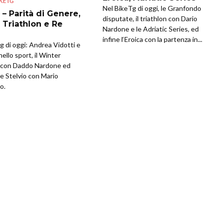
IKETG
Nel BikeTg di oggi, le Granfondo
 – Parità di Genere,
disputate, il triathlon con Dario
 Triathlon e Re
Nardone e le Adriatic Series, ed
infine l‘Eroica con la partenza in...
g di oggi: Andrea Vidotti e
ello sport, il Winter
n con Daddo Nardone ed
Re Stelvio con Mario
o.