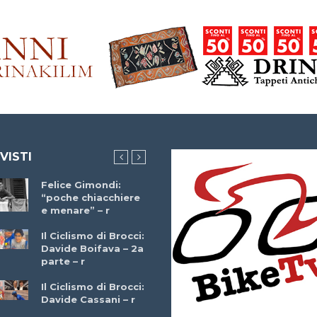
 VISTI
Felice Gimondi:
Brocci Incontra
“poche chiacchiere
Giuseppe Martinell
e menare” – r
– r
Il Ciclismo di Brocci:
Davide Boifava – 2a
Che cos’è il
parte – r
triathlon? Con
Simone Diamantini
Il Ciclismo di Brocci:
– r
Davide Cassani – r
2a BITRAIL 23