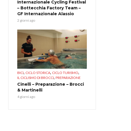
Internazionale Cycling Festival
– Bottecchia Factory Team –
GF Internazionale Alassio
2 giorni ago
,
,
,
BICI
CICLO STORICA
CICLO TURISMO
,
IL CICLISMO DI BROCCI
PREPARAZIONE
Cinelli – Preparazione – Brocci
& Martinelli
4 giorni ago