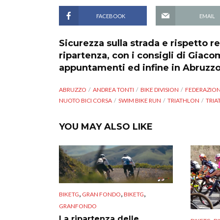
FACEBOOK
EMAIL
Sicurezza sulla strada e rispetto re
ripartenza, con i consigli di Giaco
appuntamenti ed infine in Abruzz
ABRUZZO
ANDREA TONTI
BIKE DIVISION
FEDERAZION
NUOTO BICI CORSA
SWIM BIKE RUN
TRIATHLON
TRIA
YOU MAY ALSO LIKE
,
,
,
BIKETG
GRAN FONDO
BIKETG
GRANFONDO
La ripartenza delle
,