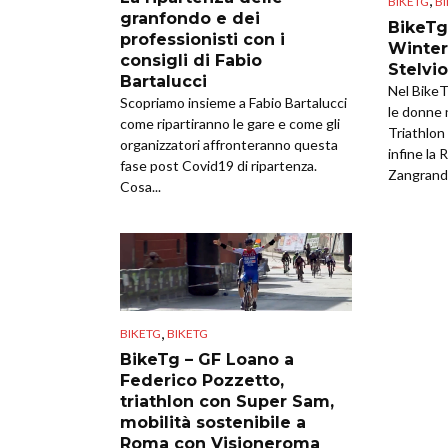
BIKETG
B
granfondo e dei
BikeTg
professionisti con i
Winter
consigli di Fabio
Stelvio
Bartalucci
Nel BikeT
Scopriamo insieme a Fabio Bartalucci
le donne n
come ripartiranno le gare e come gli
Triathlo
organizzatori affronteranno questa
infine la 
fase post Covid19 di ripartenza.
Zangrand
Cosa...
,
BIKETG
BIKETG
BikeTg – GF Loano a
Federico Pozzetto,
triathlon con Super Sam,
mobilità sostenibile a
Roma con Visioneroma