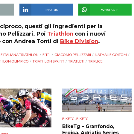
LINKEDIN
WHATSAPP
ciproco, questi gli ingredienti per la
mo Pellizzari. Poi
Triathlon
con i nuovi
o con Andrea Tonti di
Bike Division
.
E ITALIANA TRIATHLON
FITRI
GIACOMO PELLIZZARI
NATHALIE GOITOM
THLON OLIMPICO
TRIATHLON SPRINT
TRIATLETI
TRIPLICE
,
BIKETG
BIKETG
BikeTg – Granfondo,
Eroica, Adriatic Series