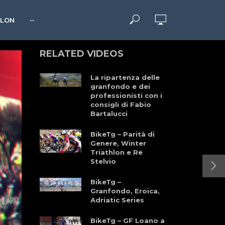
HLON
···
RELATED VIDEOS
La ripartenza delle
granfondo e dei
professionisti con i
consigli di Fabio
Bartalucci
BikeTg – Parità di
Genere, Winter
Triathlon e Re
Stelvio
BikeTg –
Granfondo, Eroica,
Adriatic Series
BikeTg – GF Loano a