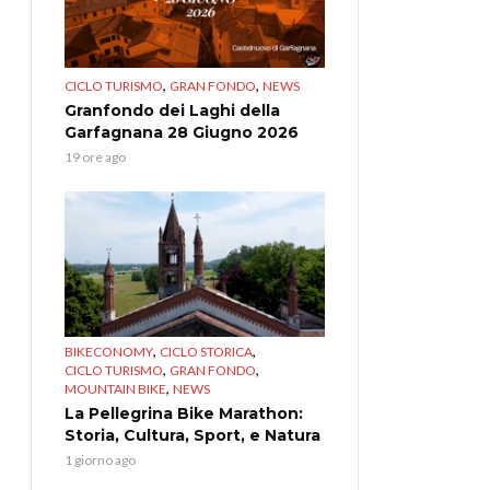
,
,
CICLO TURISMO
GRAN FONDO
NEWS
Granfondo dei Laghi della
Garfagnana 28 Giugno 2026
19 ore ago
,
,
BIKECONOMY
CICLO STORICA
,
,
CICLO TURISMO
GRAN FONDO
,
MOUNTAIN BIKE
NEWS
La Pellegrina Bike Marathon:
Storia, Cultura, Sport, e Natura
1 giorno ago