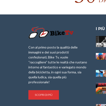
I PIÙ
Granfondo
Aspettando “La
Internazionale
Pellegrina Bike
Laigueglia 22
Marathon 2025”
Con al primo posto la qualità delle
Febbraio 2026
immagini e dei suoi prodotti
IX Ed. “Tra
confezionati, Bike Tv, vuole
Granfondo
Borghi&Castelli” –
“raccogliere” tutte le realtà che ruotano
Internazionale
Anteprima
intorno al fantastico e variegato mondo
Briko Torino – 11
della bicicletta, in ogni sua forma, sia
Maggio 2025 – r
1a Edizione
Granfondo
quella ludica, sia quella più
Minerva Edizioni e
Internazionale San
professionale!
Giancarlo Brocci
Lorenzo Cipressa –
per “Bartali l’Ultimo
Sabato 5 Aprile
Eroico” – r
2025
SCOPRI DI PIÙ
Sulle Strade di
Life on the Sea –