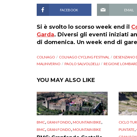
FACEBOOK
EMAIL
Si è svolto lo scorso week end il
C
Garda
. Diversi gli eventi iniziati
di domenica. Un week end di gare
COLNAGO
COLNAGO CYCLING FESTIVAL
DESENZANO 
MALINVERNO
PAOLO SALVOLDELLI
REGIONE LOMBARD
YOU MAY ALSO LIKE
,
,
,
BMC
GRAN FONDO
MOUNTAIN BIKE
CICLO TU
,
,
,
BMC
GRAN FONDO
MOUNTAIN BIKE
PUNTATE
GRAN FO