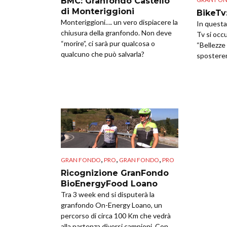
BMC: Granfondo Castello
di Monteriggioni
BikeTv:
Monteriggioni…. un vero dispiacere la
In questa
chiusura della granfondo. Non deve
Tv si occ
“morire”, ci sarà pur qualcosa o
“Bellezze i
qualcuno che può salvarla?
sposteremo
,
,
,
GRAN FONDO
PRO
GRAN FONDO
PRO
Ricognizione GranFondo
BioEnergyFood Loano
Tra 3 week end si disputerà la
granfondo On-Energy Loano, un
percorso di circa 100 Km che vedrà
alla partenza diversi campioni. Con