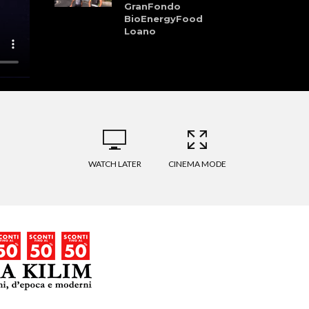
GranFondo
BioEnergyFood
Loano
BikeTv: sedicesima
puntata-replica
WATCH LATER
CINEMA MODE