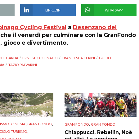
LINKEDIN
WHATSAPP
olnago Cycling Festival
a
Desenzano del
 anche il venerdì per culminare con la GranFondo
, gioco e divertimento.
DEL GARDA
ERNESTO COLNAGO
FRANCESCA CERINI
GUIDO
IA
TAZIO PALVARINI
,
,
,
,
RISMO
CINEMA
GRAN FONDO
GRAN FONDO
GRAN FONDO
,
CICLO TURISMO
Chiappucci, Rebellin, Noè
,
ed altri. La versione
NDO
PUNTATE