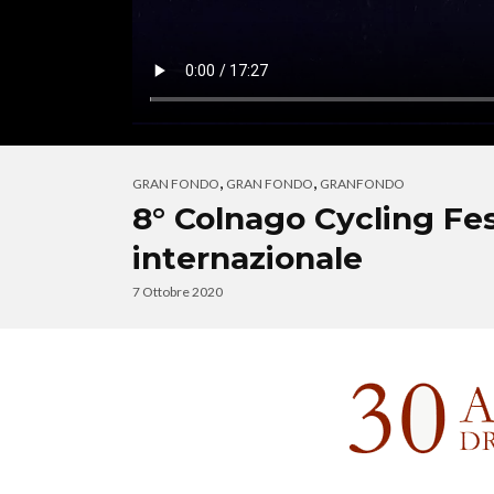
,
,
GRAN FONDO
GRAN FONDO
GRANFONDO
8° Colnago Cycling Fes
internazionale
7 Ottobre 2020