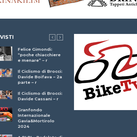
 VISTI
Felice Gimondi:
Brocci Incontra
“poche chiacchiere
Giuseppe Martinell
e menare” – r
– r
Il Ciclismo di Brocci:
Davide Boifava – 2a
Che cos’è il
parte – r
triathlon? Con
Simone Diamantini
Il Ciclismo di Brocci:
– r
Davide Cassani – r
2a BITRAIL 23
Granfondo
Marzo 2025 – Bosc
Internazionale
Comunale di
Gavia&Mortirolo
Bitonto (Ba)
2024
Ottavio Bottechia 