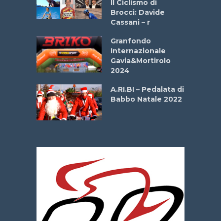
Il Ciclismo di
o
Brocci: Davide
onale San
Cassani – r
ipressa –
Aprile
Granfondo
Internazionale
Gavia&Mortirolo
e Sea –
2024
dei Poeti
A.RI.BI – Pedalata di
Babbo Natale 2022
La
 verde”