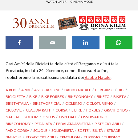
WATCH LATER
CINEMA MODE
Cari Amici della Bicicletta della città di Bergamo e di tutta la
Provincia, in data 24 Dicembre, come di consuetudine,
replicheremo la riuscitissima pedalata dei
Babbo Natale
.
A.RI.BI.
ARIBI
ASSOCIAZIONE
BABBO NATALE
BERGAMO
BICI
BICICLETTA
BIKE
BIKE FORBES
BIKECONOMY
BIKETG
BIKETV
BIKETVITALIA
BIKETVOFFICIAL
CICLISMO
CICLOTURISMO
CICLOVIE
CLAUDIA RATTI
CORSA
E BIKE
FORBES
GRANFONDO
NATHALIE GOITOM
ONLUS
OSPEDALE
OSSERVATORIO
BIKECONOMY
PEDALATA
PEDALATA ASSISTITA
PISTE CICLABILI
RADIO CORSA
SCUOLE
SOLIDARIETÀ
SOSTENIBILITÀ
STRADE
BIANCHE
STRADE CICLABILI
TRIATHLON
TURISMO
TURISMO