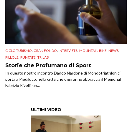
,
,
,
,
,
CICLO TURISMO
GRAN FONDO
INTERVISTE
MOUNTAIN BIKE
NEWS
,
,
PILLOLE
PUNTATE
TRILAB
Storie che Profumano di Sport
In questo nostro incontro Daddo Nardone di Mondotriathlon ci
porta a Piediluco, nella città che ogni anno abbraccia il Memorial
Fabrizio Rivelli, un...
ULTIMI VIDEO