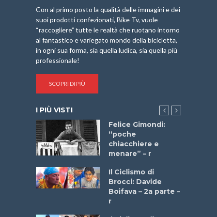
Con al primo posto la qualità delle immagini e dei
suoi prodotti confezionati, Bike Tv, vuole
“raccogliere” tutte le realtà che ruotano intorno
al fantastico e variegato mondo della bicicletta,
in ogni sua forma, sia quella ludica, sia quella più
professionale!
SCOPRI DI PIÙ
I PIÙ VISTI
do “La
Felice Gimondi:
a Bike
“poche
 2025”
chiacchiere e
menare” – r
a
Il Ciclismo di
stelli” –
Brocci: Davide
a
Boifava – 2a parte –
r
ne