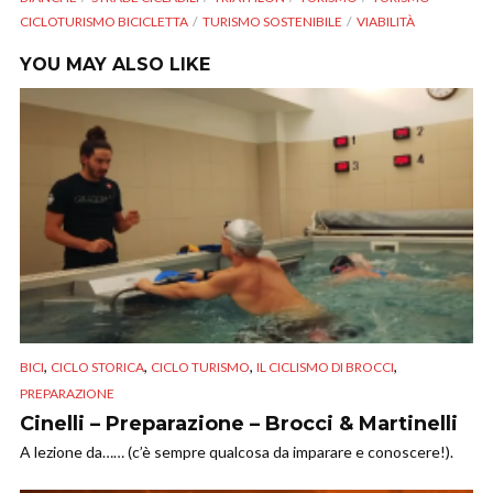
CICLOTURISMO BICICLETTA
TURISMO SOSTENIBILE
VIABILITÀ
YOU MAY ALSO LIKE
,
,
,
,
BICI
CICLO STORICA
CICLO TURISMO
IL CICLISMO DI BROCCI
PREPARAZIONE
Cinelli – Preparazione – Brocci & Martinelli
A lezione da…… (c’è sempre qualcosa da imparare e conoscere!).