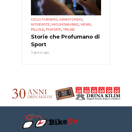
,
,
CICLO TURISMO
GRAN FONDO
,
,
,
INTERVISTE
MOUNTAIN BIKE
NEWS
,
,
PILLOLE
PUNTATE
TRILAB
Storie che Profumano di
Sport
3 giorni ago