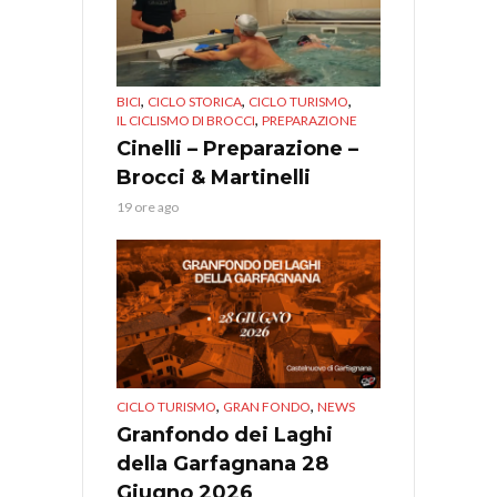
,
,
,
BICI
CICLO STORICA
CICLO TURISMO
,
IL CICLISMO DI BROCCI
PREPARAZIONE
Cinelli – Preparazione –
Brocci & Martinelli
19 ore ago
,
,
CICLO TURISMO
GRAN FONDO
NEWS
Granfondo dei Laghi
della Garfagnana 28
Giugno 2026