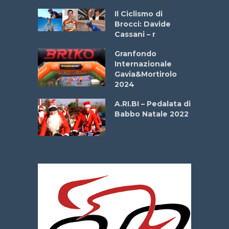
ne
Il Ciclismo di
o
Brocci: Davide
onale San
Cassani – r
ipressa –
Aprile
Granfondo
Internazionale
Gavia&Mortirolo
e Sea –
2024
dei Poeti
A.RI.BI – Pedalata di
Babbo Natale 2022
La
 verde”