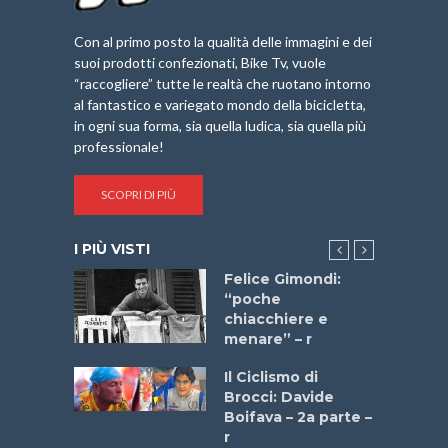
Con al primo posto la qualità delle immagini e dei
suoi prodotti confezionati, Bike Tv, vuole
“raccogliere” tutte le realtà che ruotano intorno
al fantastico e variegato mondo della bicicletta,
in ogni sua forma, sia quella ludica, sia quella più
professionale!
SCOPRI DI PIÙ
I PIÙ VISTI
do “La
Felice Gimondi:
a Bike
“poche
 2025”
chiacchiere e
menare” – r
a
Il Ciclismo di
stelli” –
Brocci: Davide
a
Boifava – 2a parte –
r