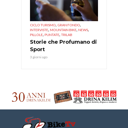
,
,
CICLO TURISMO
GRAN FONDO
,
,
,
INTERVISTE
MOUNTAIN BIKE
NEWS
,
,
PILLOLE
PUNTATE
TRILAB
Storie che Profumano di
Sport
3 giorni ago