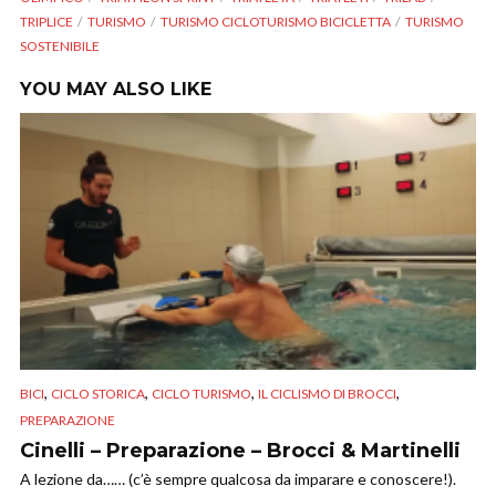
TRIPLICE
TURISMO
TURISMO CICLOTURISMO BICICLETTA
TURISMO
SOSTENIBILE
YOU MAY ALSO LIKE
,
,
,
,
BICI
CICLO STORICA
CICLO TURISMO
IL CICLISMO DI BROCCI
PREPARAZIONE
Cinelli – Preparazione – Brocci & Martinelli
A lezione da…… (c’è sempre qualcosa da imparare e conoscere!).