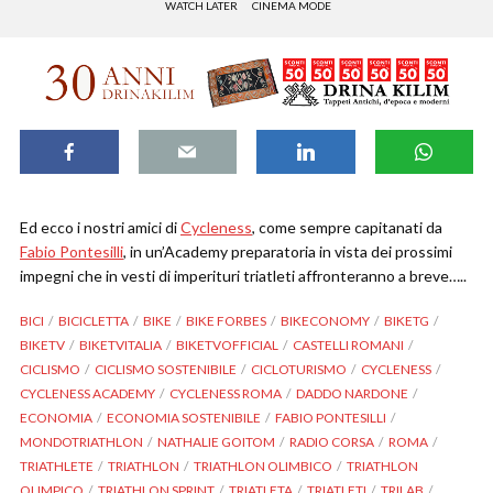
WATCH LATER
CINEMA MODE
Ed ecco i nostri amici di
Cycleness
, come sempre capitanati da
Fabio Pontesilli
, in un’Academy preparatoria in vista dei prossimi
impegni che in vesti di imperituri triatleti affronteranno a breve…..
BICI
BICICLETTA
BIKE
BIKE FORBES
BIKECONOMY
BIKETG
BIKETV
BIKETVITALIA
BIKETVOFFICIAL
CASTELLI ROMANI
CICLISMO
CICLISMO SOSTENIBILE
CICLOTURISMO
CYCLENESS
CYCLENESS ACADEMY
CYCLENESS ROMA
DADDO NARDONE
ECONOMIA
ECONOMIA SOSTENIBILE
FABIO PONTESILLI
MONDOTRIATHLON
NATHALIE GOITOM
RADIO CORSA
ROMA
TRIATHLETE
TRIATHLON
TRIATHLON OLIMBICO
TRIATHLON
OLIMPICO
TRIATHLON SPRINT
TRIATLETA
TRIATLETI
TRILAB