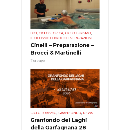
,
,
,
BICI
CICLO STORICA
CICLO TURISMO
,
IL CICLISMO DI BROCCI
PREPARAZIONE
Cinelli – Preparazione –
Brocci & Martinelli
7 ore ago
,
,
CICLO TURISMO
GRAN FONDO
NEWS
Granfondo dei Laghi
della Garfagnana 28