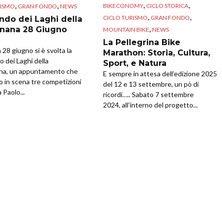
,
,
,
,
BIKECONOMY
CICLO STORICA
RISMO
GRAN FONDO
NEWS
,
,
CICLO TURISMO
GRAN FONDO
ndo dei Laghi della
,
nana 28 Giugno
MOUNTAIN BIKE
NEWS
La Pellegrina Bike
28 giugno si è svolta la
Marathon: Storia, Cultura,
 dei Laghi della
Sport, e Natura
na, un appuntamento che
E sempre in attesa dell’edizione 2025
o in scena tre competizioni
del 12 e 13 settembre, un pò di
 Paolo...
ricordi….. Sabato 7 settembre
2024, all’interno del progetto...