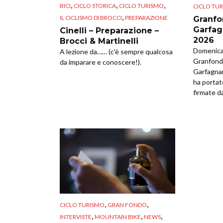
,
,
,
BICI
CICLO STORICA
CICLO TURISMO
CICLO TU
,
IL CICLISMO DI BROCCI
PREPARAZIONE
Granfo
Garfag
Cinelli – Preparazione –
2026
Brocci & Martinelli
Domenica 
A lezione da…… (c’è sempre qualcosa
Granfondo
da imparare e conoscere!).
Garfagna
ha portat
firmate da
,
,
CICLO TURISMO
GRAN FONDO
,
,
,
INTERVISTE
MOUNTAIN BIKE
NEWS