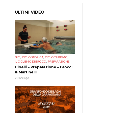
ULTIMI VIDEO
,
,
,
BICI
CICLO STORICA
CICLO TURISMO
,
IL CICLISMO DI BROCCI
PREPARAZIONE
Cinelli – Preparazione – Brocci
& Martinelli
20 ore ago