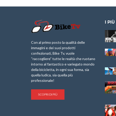
I PIÙ
Granfondo
Aspettando “La
Internazionale
Pellegrina Bike
Laigueglia 22
Marathon 2025”
Con al primo posto la qualità delle
Febbraio 2026
immagini e dei suoi prodotti
IX Ed. “Tra
confezionati, Bike Tv, vuole
Granfondo
Borghi&Castelli” –
“raccogliere” tutte le realtà che ruotano
Internazionale
Anteprima
intorno al fantastico e variegato mondo
Briko Torino – 11
della bicicletta, in ogni sua forma, sia
Maggio 2025 – r
1a Edizione
Granfondo
quella ludica, sia quella più
Minerva Edizioni e
Internazionale San
professionale!
Giancarlo Brocci
Lorenzo Cipressa –
per “Bartali l’Ultimo
Sabato 5 Aprile
Eroico” – r
2025
SCOPRI DI PIÙ
Sulle Strade di
Life on the Sea –
Graziano Battistini
Nel Golfo dei Poeti