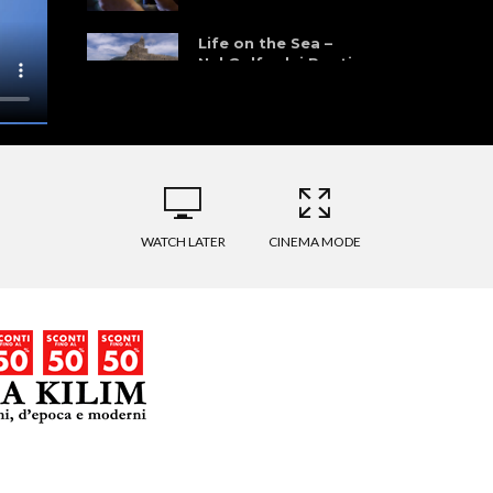
Life on the Sea –
Nel Golfo dei Poeti
WATCH LATER
CINEMA MODE