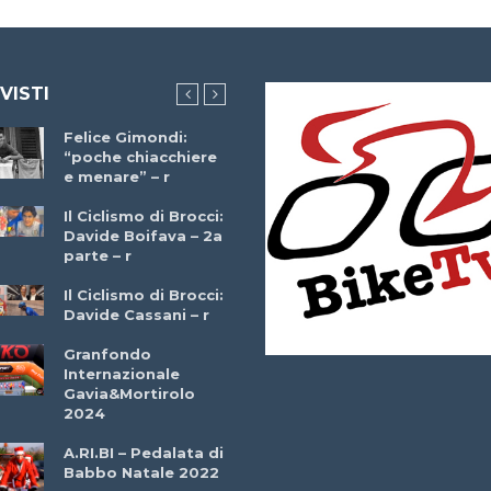
 VISTI
Felice Gimondi:
Brocci Incontra
“poche chiacchiere
Giuseppe Martinell
e menare” – r
– r
Il Ciclismo di Brocci:
Davide Boifava – 2a
Che cos’è il
parte – r
triathlon? Con
Simone Diamantini
Il Ciclismo di Brocci:
– r
Davide Cassani – r
2a BITRAIL 23
Granfondo
Marzo 2025 – Bosc
Internazionale
Comunale di
Gavia&Mortirolo
Bitonto (Ba)
2024
Ottavio Bottechia 
A.RI.BI – Pedalata di
Versione Integrale 
Babbo Natale 2022
r