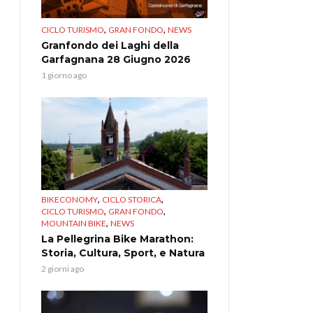
,
,
CICLO TURISMO
GRAN FONDO
NEWS
Granfondo dei Laghi della
Garfagnana 28 Giugno 2026
1 giorno ago
,
,
BIKECONOMY
CICLO STORICA
,
,
CICLO TURISMO
GRAN FONDO
,
MOUNTAIN BIKE
NEWS
La Pellegrina Bike Marathon:
Storia, Cultura, Sport, e Natura
2 giorni ago