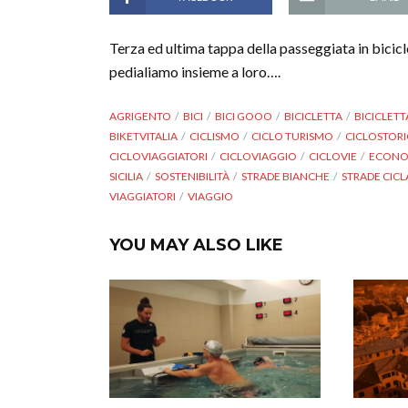
Terza ed ultima tappa della passeggiata in bicic
pedialiamo insieme a loro….
AGRIGENTO
BICI
BICI GOOO
BICICLETTA
BICICLETT
BIKETVITALIA
CICLISMO
CICLO TURISMO
CICLOSTOR
CICLOVIAGGIATORI
CICLOVIAGGIO
CICLOVIE
ECONO
SICILIA
SOSTENIBILITÀ
STRADE BIANCHE
STRADE CICL
VIAGGIATORI
VIAGGIO
YOU MAY ALSO LIKE