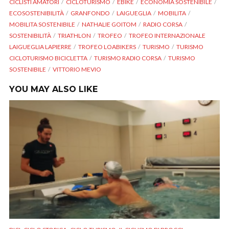
CICLISTI AMATORI
CICLOTURISMO
EBIKE
ECONOMIA SOSTENIBILE
ECOSOSTENIBILITÀ
GRANFONDO
LAIGUEGLIA
MOBILITA
MOBILITA SOSTENIBILE
NATHALIE GOITOM
RADIO CORSA
SOSTENIBILITÀ
TRIATHLON
TROFEO
TROFEO INTERNAZIONALE
LAIGUEGLIA LAPIERRE
TROFEO LOABIKERS
TURISMO
TURISMO
CICLOTURISMO BICICLETTA
TURISMO RADIO CORSA
TURISMO
SOSTENIBILE
VITTORIO MEVIO
YOU MAY ALSO LIKE