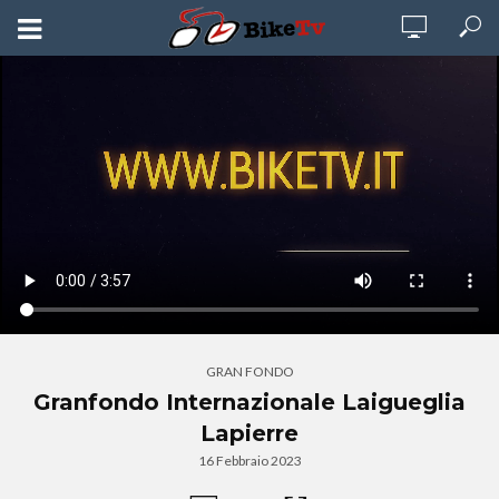
GRAN FONDO
Granfondo Internazionale Laigueglia
Lapierre
16 Febbraio 2023