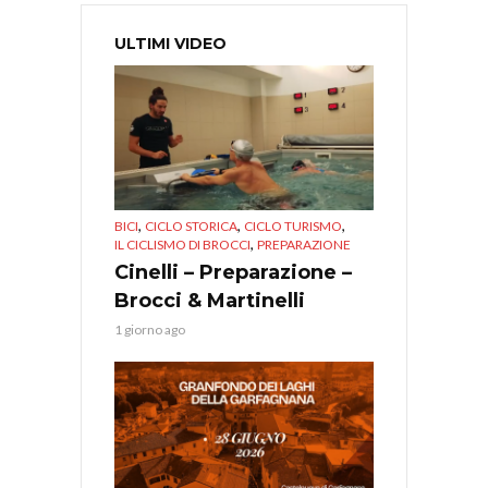
ULTIMI VIDEO
,
,
,
BICI
CICLO STORICA
CICLO TURISMO
,
IL CICLISMO DI BROCCI
PREPARAZIONE
Cinelli – Preparazione –
Brocci & Martinelli
1 giorno ago