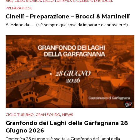
,
,
,
,
BICI
CICLO STORICA
CICLO TURISMO
IL CICLISMO DI BROCCI
PREPARAZIONE
Cinelli – Preparazione – Brocci & Martinelli
A lezione da…… (c’è sempre qualcosa da imparare e conoscere!).
,
,
CICLO TURISMO
GRAN FONDO
NEWS
Granfondo dei Laghi della Garfagnana 28
Giugno 2026
Domenica 28 giugno si è svolta la Granfondo dei Laghi della