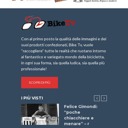
Con al primo posto la qualità delle immagini e dei
suoi prodotti confezionati, Bike Tv, vuole
“raccogliere” tutte le realtà che ruotano intorno
al fantastico e variegato mondo della bicicletta,
in ogni sua forma, sia quella ludica, sia quella più
professionale!
SCOPRI DI PIÙ
I PIÙ VISTI
do “La
Felice Gimondi:
a Bike
“poche
 2025”
chiacchiere e
menare” – r