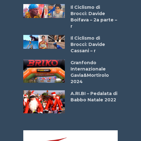
a
Il Ciclismo di
stelli” –
Brocci: Davide
a
Boifava – 2a parte –
r
ne
Il Ciclismo di
o
Brocci: Davide
onale San
Cassani – r
ipressa –
Aprile
Granfondo
Internazionale
Gavia&Mortirolo
e Sea –
2024
dei Poeti
A.RI.BI – Pedalata di
Babbo Natale 2022
La
 verde”