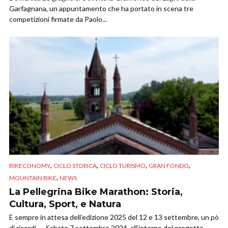
Garfagnana, un appuntamento che ha portato in scena tre
competizioni firmate da Paolo...
,
,
,
,
BIKECONOMY
CICLO STORICA
CICLO TURISMO
GRAN FONDO
,
MOUNTAIN BIKE
NEWS
La Pellegrina Bike Marathon: Storia,
Cultura, Sport, e Natura
E sempre in attesa dell’edizione 2025 del 12 e 13 settembre, un pò
di ricordi….. Sabato 7 settembre 2024, all’interno del progetto...