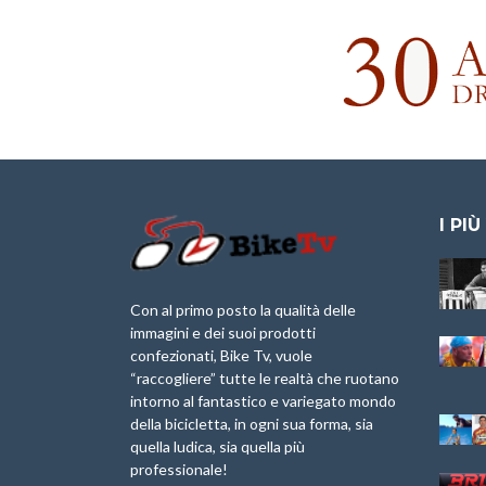
I PIÙ
Granfondo
Aspettando “La
Internazionale
Pellegrina Bike
Briko Torino – 11
Marathon 2025”
Con al primo posto la qualità delle
Maggio 2025 – r
immagini e dei suoi prodotti
IX Ed. “Tra
confezionati, Bike Tv, vuole
Granfondo
Borghi&Castelli” –
“raccogliere” tutte le realtà che ruotano
Internazionale
Anteprima
intorno al fantastico e variegato mondo
Laigueglia 22
della bicicletta, in ogni sua forma, sia
Febbraio 2026
1a Edizione
Granfondo
quella ludica, sia quella più
Minerva Edizioni e
Internazionale San
professionale!
Giancarlo Brocci
Lorenzo Cipressa –