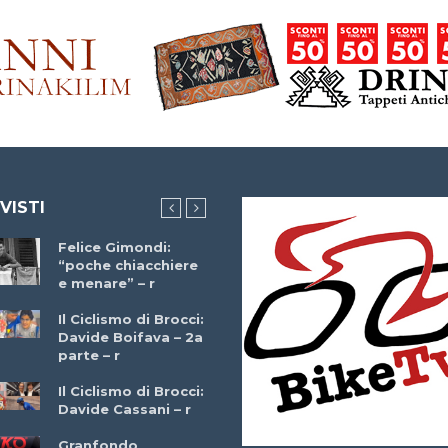
 VISTI
Felice Gimondi:
Brocci Incontra
“poche chiacchiere
Giuseppe Martinell
e menare” – r
– r
Il Ciclismo di Brocci:
Davide Boifava – 2a
Che cos’è il
parte – r
triathlon? Con
Simone Diamantini
Il Ciclismo di Brocci:
– r
Davide Cassani – r
2a BITRAIL 23
Granfondo