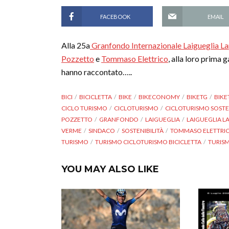
FACEBOOK
EMAIL
Alla 25a
Granfondo Internazionale Laigueglia La
Pozzetto
e
Tommaso Elettrico
, alla loro prima 
hanno raccontato…..
BICI
BICICLETTA
BIKE
BIKECONOMY
BIKETG
BIKE
CICLO TURISMO
CICLOTURISMO
CICLOTURISMO SOSTE
POZZETTO
GRANFONDO
LAIGUEGLIA
LAIGUEGLIA L
VERME
SINDACO
SOSTENIBILITÀ
TOMMASO ELETTRI
TURISMO
TURISMO CICLOTURISMO BICICLETTA
TURIS
YOU MAY ALSO LIKE