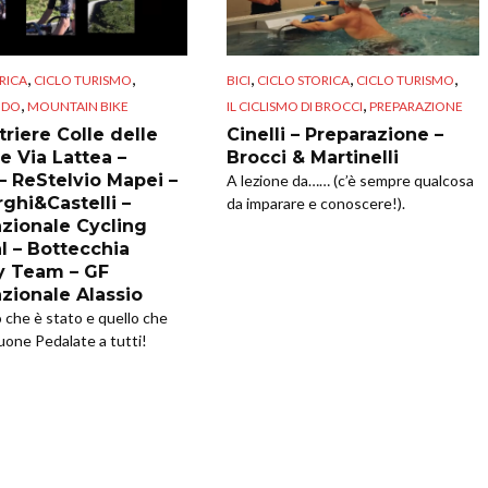
,
,
,
,
,
RICA
CICLO TURISMO
BICI
CICLO STORICA
CICLO TURISMO
,
,
NDO
MOUNTAIN BIKE
IL CICLISMO DI BROCCI
PREPARAZIONE
riere Colle delle
Cinelli – Preparazione –
e Via Lattea –
Brocci & Martinelli
 – ReStelvio Mapei –
A lezione da…… (c’è sempre qualcosa
ghi&Castelli –
da imparare e conoscere!).
azionale Cycling
l – Bottecchia
y Team – GF
azionale Alassio
o che è stato e quello che
uone Pedalate a tutti!