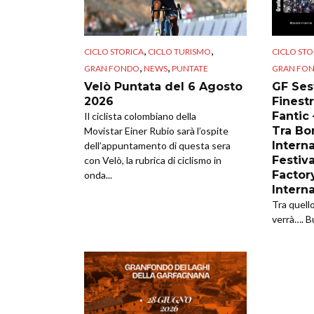
,
,
CICLO STORICA
CICLO TURISMO
CICLO STO
,
,
GRAN FONDO
NEWS
PUNTATE
GRAN FO
Velò Puntata del 6 Agosto
GF Sest
2026
Finestr
Fantic
Il ciclista colombiano della
Tra Bor
Movistar Einer Rubio sarà l’ospite
Intern
dell’appuntamento di questa sera
Festiva
con Velò, la rubrica di ciclismo in
Factor
onda...
Intern
Tra quell
verrà…. B