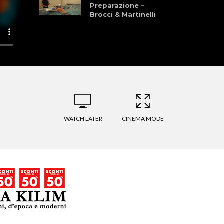
Preparazione –
Brocci & Martinelli
Granfondo dei
Laghi della
Garfagnana 28
Giugno 2026
La Pellegrina Bike
Marathon: Storia,
Cultura, Sport, e
Natura
WATCH LATER
CINEMA MODE