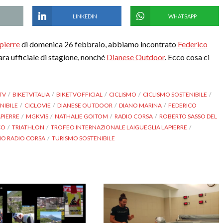
LINKEDIN
WHATSAPP
pierre
di domenica 26 febbraio, abbiamo incontrato
Federico
gara ufficiale di stagione, nonché
Dianese Outdoor
. Ecco cosa ci
TV
BIKETVITALIA
BIKETVOFFICIAL
CICLISMO
CICLISMO SOSTENIBILE
NIBILE
CICLOVIE
DIANESE OUTDOOR
DIANO MARINA
FEDERICO
APIERRE
MGKVIS
NATHALIE GOITOM
RADIO CORSA
ROBERTO SASSO DEL
CO
TRIATHLON
TROFEO INTERNAZIONALE LAIGUEGLIA LAPIERRE
MO RADIO CORSA
TURISMO SOSTENIBILE