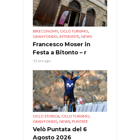
,
,
BIKECONOMY
CICLO TURISMO
,
,
GRAN FONDO
INTERVISTE
NEWS
Francesco Moser in
Festa a Bitonto – r
13 ore ago
,
,
CICLO STORICA
CICLO TURISMO
,
,
GRAN FONDO
NEWS
PUNTATE
Velò Puntata del 6
Agosto 2026