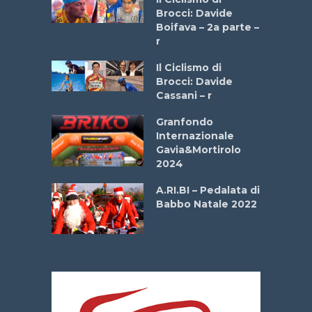
stelli” –
Brocci: Davide
a
Boifava – 2a parte –
r
ne
Il Ciclismo di
o
Brocci: Davide
onale San
Cassani – r
ipressa –
Aprile
Granfondo
Internazionale
Gavia&Mortirolo
e Sea –
2024
dei Poeti
A.RI.BI – Pedalata di
Babbo Natale 2022
La
 verde”