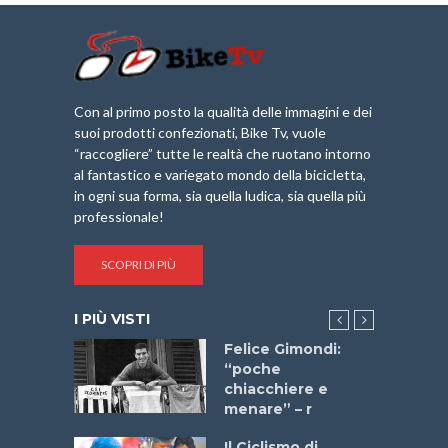
Con al primo posto la qualità delle immagini e dei
suoi prodotti confezionati, Bike Tv, vuole
“raccogliere” tutte le realtà che ruotano intorno
al fantastico e variegato mondo della bicicletta,
in ogni sua forma, sia quella ludica, sia quella più
professionale!
SCOPRI DI PIÙ
I PIÙ VISTI
do “La
Felice Gimondi:
a Bike
“poche
 2025”
chiacchiere e
menare” – r
a
Il Ciclismo di