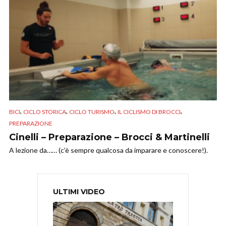
,
,
,
,
BICI
CICLO STORICA
CICLO TURISMO
IL CICLISMO DI BROCCI
PREPARAZIONE
Cinelli – Preparazione – Brocci & Martinelli
A lezione da…… (c’è sempre qualcosa da imparare e conoscere!).
ULTIMI VIDEO