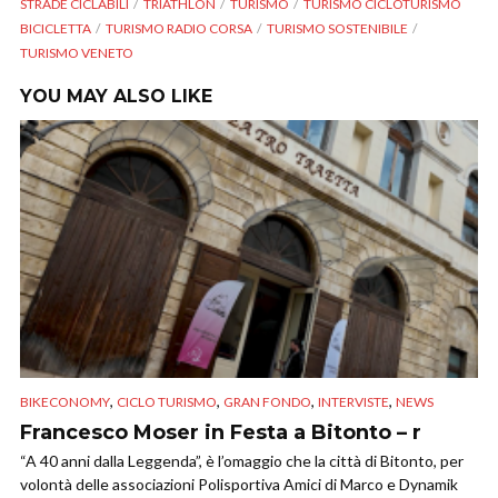
STRADE CICLABILI
TRIATHLON
TURISMO
TURISMO CICLOTURISMO
BICICLETTA
TURISMO RADIO CORSA
TURISMO SOSTENIBILE
TURISMO VENETO
YOU MAY ALSO LIKE
,
,
,
,
BIKECONOMY
CICLO TURISMO
GRAN FONDO
INTERVISTE
NEWS
Francesco Moser in Festa a Bitonto – r
“A 40 anni dalla Leggenda”, è l’omaggio che la città di Bitonto, per
volontà delle associazioni Polisportiva Amici di Marco e Dynamik