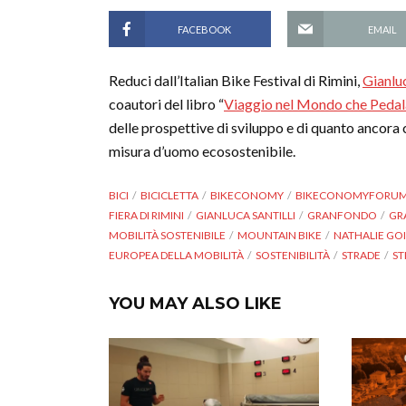
FACEBOOK
EMAIL
Reduci dall’Italian Bike Festival di Rimini,
Gianluc
coautori del libro “
Viaggio nel Mondo che Pedal
delle prospettive di sviluppo e di quanto ancora c’
misura d’uomo ecosostenibile.
BICI
BICICLETTA
BIKECONOMY
BIKECONOMYFORU
FIERA DI RIMINI
GIANLUCA SANTILLI
GRANFONDO
GR
MOBILITÀ SOSTENIBILE
MOUNTAIN BIKE
NATHALIE GO
EUROPEA DELLA MOBILITÀ
SOSTENIBILITÀ
STRADE
ST
YOU MAY ALSO LIKE