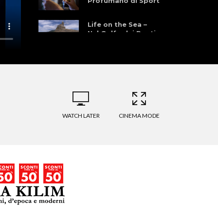
Profumano di Sport
Life on the Sea –
Nel Golfo dei Poeti
WATCH LATER
CINEMA MODE