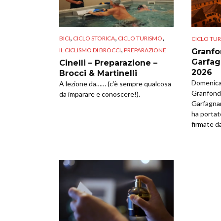
,
,
,
BICI
CICLO STORICA
CICLO TURISMO
CICLO TU
,
IL CICLISMO DI BROCCI
PREPARAZIONE
Granfo
Garfag
Cinelli – Preparazione –
2026
Brocci & Martinelli
Domenica 
A lezione da…… (c’è sempre qualcosa
Granfondo
da imparare e conoscere!).
Garfagna
ha portat
firmate da