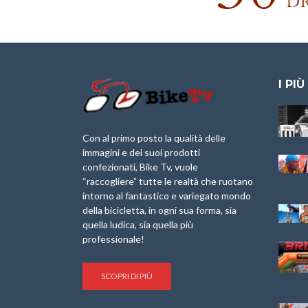
I PIÙ
Granfondo
Aspettando “La
Internazionale
Pellegrina Bike
Laigueglia 22
Marathon 2025”
Con al primo posto la qualità delle
Febbraio 2026
immagini e dei suoi prodotti
IX Ed. “Tra
confezionati, Bike Tv, vuole
Granfondo
Borghi&Castelli” –
“raccogliere” tutte le realtà che ruotano
Internazionale
Anteprima
intorno al fantastico e variegato mondo
Briko Torino – 11
della bicicletta, in ogni sua forma, sia
Maggio 2025 – r
1a Edizione
Granfondo
quella ludica, sia quella più
Minerva Edizioni e
Internazionale San
professionale!
Giancarlo Brocci
Lorenzo Cipressa –
per “Bartali l’Ultimo
Sabato 5 Aprile
Eroico” – r
2025
SCOPRI DI PIÙ
Sulle Strade di
Life on the Sea –