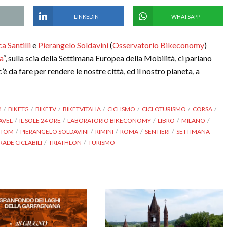
LINKEDIN
WHATSAPP
a Santilli
e
Pierangelo Soldavini
(
Osservatorio Bikeconomy
)
a
“, sulla scia della Settimana Europea della Mobilità, ci parlano
è da fare per rendere le nostre città, ed il nostro pianeta, a
M
BIKETG
BIKETV
BIKETVITALIA
CICLISMO
CICLOTURISMO
CORSA
AVEL
IL SOLE 24 ORE
LABORATORIO BIKECONOMY
LIBRO
MILANO
ITOM
PIERANGELO SOLDAVINI
RIMINI
ROMA
SENTIERI
SETTIMANA
RADE CICLABILI
TRIATHLON
TURISMO