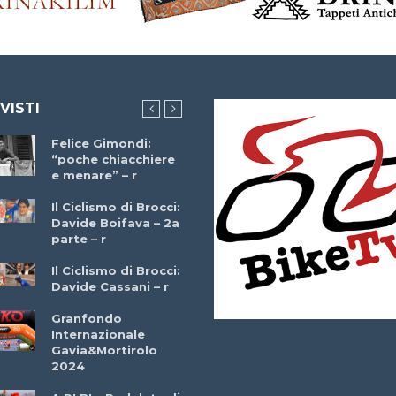
 VISTI
Felice Gimondi:
Brocci Incontra
“poche chiacchiere
Giuseppe Martinell
e menare” – r
– r
Il Ciclismo di Brocci:
Davide Boifava – 2a
Che cos’è il
parte – r
triathlon? Con
Simone Diamantini
Il Ciclismo di Brocci:
– r
Davide Cassani – r
2a BITRAIL 23
Granfondo
Marzo 2025 – Bosc
Internazionale
Comunale di
Gavia&Mortirolo
Bitonto (Ba)
2024
Ottavio Bottechia 