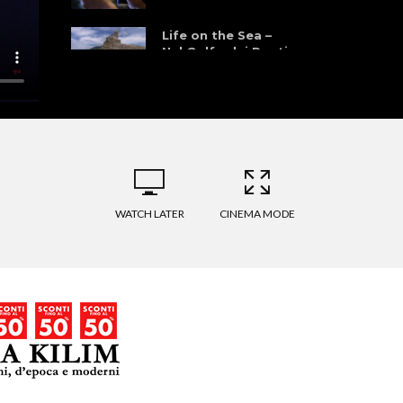
Life on the Sea –
Nel Golfo dei Poeti
WATCH LATER
CINEMA MODE