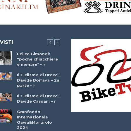
 VISTI
Felice Gimondi:
Brocci Incontra
“poche chiacchiere
Giuseppe Martinell
e menare” – r
– r
Il Ciclismo di Brocci:
Davide Boifava – 2a
Che cos’è il
parte – r
triathlon? Con
Simone Diamantini
Il Ciclismo di Brocci:
– r
Davide Cassani – r
2a BITRAIL 23
Granfondo
Marzo 2025 – Bosc
Internazionale
Comunale di
Gavia&Mortirolo
Bitonto (Ba)
2024