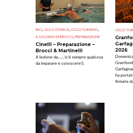
,
,
,
BICI
CICLO STORICA
CICLO TURISMO
CICLO TU
,
IL CICLISMO DI BROCCI
PREPARAZIONE
Granfo
Garfag
Cinelli – Preparazione –
2026
Brocci & Martinelli
Domenica 
A lezione da…… (c’è sempre qualcosa
Granfondo
da imparare e conoscere!).
Garfagna
ha portat
firmate da