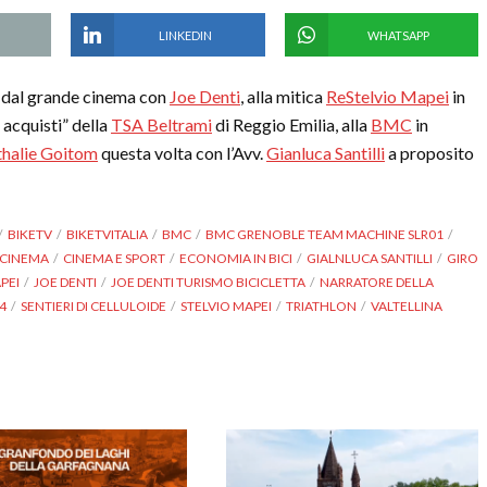
LINKEDIN
WHATSAPP
. dal grande cinema con
Joe Denti
, alla mitica
ReStelvio Mapei
in
i acquisti” della
TSA Beltrami
di Reggio Emilia, alla
BMC
in
halie Goitom
questa volta con l’Avv.
Gianluca Santilli
a proposito
BIKETV
BIKETVITALIA
BMC
BMC GRENOBLE TEAM MACHINE SLR01
CINEMA
CINEMA E SPORT
ECONOMIA IN BICI
GIALNLUCA SANTILLI
GIRO
PEI
JOE DENTI
JOE DENTI TURISMO BICICLETTA
NARRATORE DELLA
4
SENTIERI DI CELLULOIDE
STELVIO MAPEI
TRIATHLON
VALTELLINA