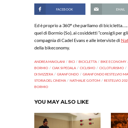
FACEBOOK
EMAIL
Ed è proprio a 360° che parliamo di bicicletta….
quel di Bormio (So), ai cosiddetti “consigli per gl
compagnia di Cadel Evans e alle interviste di
Nat
della bikeconomy.
ANDREA MAIOLANI
BICI
BICICLETTA
BIKE ECONOMY
BORMIO
CIAK SI PEDALA
CICLISMO
CICLOTURISMO
DI SVIZZERA
GRANFONDO
GRANFONDO RESTELVIO MA
STORIA DEL CINEMA
NATHALIE GOITOM
RESTELVIO 202
BORMIO
YOU MAY ALSO LIKE