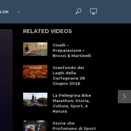
HLON
···
RELATED VIDEOS
Cinelli –
Preparazione –
Brocci & Martinelli
Granfondo dei
Laghi della
Garfagnana 28
Giugno 2026
La Pellegrina Bike
Marathon: Storia,
Cultura, Sport, e
Natura
Storie che
Profumano di Sport