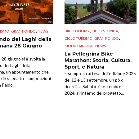
,
,
,
,
BIKECONOMY
CICLO STORICA
RISMO
GRAN FONDO
NEWS
,
,
CICLO TURISMO
GRAN FONDO
ndo dei Laghi della
,
nana 28 Giugno
MOUNTAIN BIKE
NEWS
La Pellegrina Bike
28 giugno si è svolta la
Marathon: Storia, Cultura,
 dei Laghi della
Sport, e Natura
na, un appuntamento che
E sempre in attesa dell’edizione 2025
o in scena tre competizioni
del 12 e 13 settembre, un pò di
 Paolo...
ricordi….. Sabato 7 settembre
2024, all’interno del progetto...