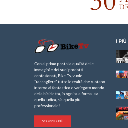
I PIÙ
Granfondo
Aspettando “La
Internazionale
Pellegrina Bike
Laigueglia 22
Marathon 2025”
Con al primo posto la qualità delle
Febbraio 2026
immagini e dei suoi prodotti
IX Ed. “Tra
confezionati, Bike Tv, vuole
Granfondo
Borghi&Castelli” –
“raccogliere” tutte le realtà che ruotano
Internazionale
Anteprima
intorno al fantastico e variegato mondo
Briko Torino – 11
della bicicletta, in ogni sua forma, sia
Maggio 2025 – r
1a Edizione
Granfondo
quella ludica, sia quella più
Minerva Edizioni e
Internazionale San
professionale!
Giancarlo Brocci
Lorenzo Cipressa –
per “Bartali l’Ultimo
Sabato 5 Aprile
Eroico” – r
2025
SCOPRI DI PIÙ