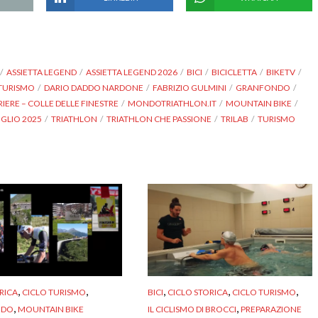
ASSIETTA LEGEND
ASSIETTA LEGEND 2026
BICI
BICICLETTA
BIKETV
TURISMO
DARIO DADDO NARDONE
FABRIZIO GULMINI
GRANFONDO
ERE – COLLE DELLE FINESTRE
MONDOTRIATHLON.IT
MOUNTAIN BIKE
UGLIO 2025
TRIATHLON
TRIATHLON CHE PASSIONE
TRILAB
TURISMO
,
,
,
,
,
RICA
CICLO TURISMO
BICI
CICLO STORICA
CICLO TURISMO
,
,
NDO
MOUNTAIN BIKE
IL CICLISMO DI BROCCI
PREPARAZIONE