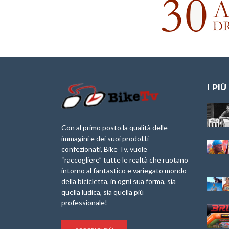
I PIÙ
Granfondo
Aspettando “La
Internazionale
Pellegrina Bike
Laigueglia 22
Marathon 2025”
Con al primo posto la qualità delle
Febbraio 2026
immagini e dei suoi prodotti
IX Ed. “Tra
confezionati, Bike Tv, vuole
Granfondo
Borghi&Castelli” –
“raccogliere” tutte le realtà che ruotano
Internazionale
Anteprima
intorno al fantastico e variegato mondo
Briko Torino – 11
della bicicletta, in ogni sua forma, sia
Maggio 2025 – r
1a Edizione
Granfondo
quella ludica, sia quella più
Minerva Edizioni e
Internazionale San
professionale!
Giancarlo Brocci
Lorenzo Cipressa –
per “Bartali l’Ultimo
Sabato 5 Aprile
Eroico” – r
2025