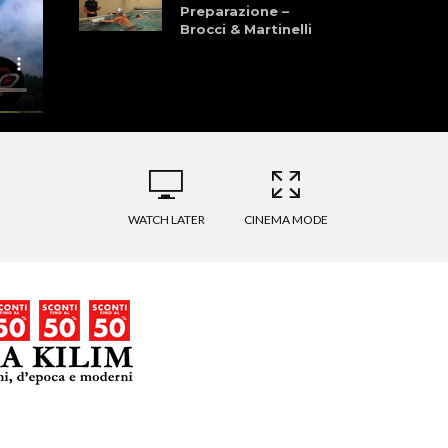
Preparazione –
Brocci & Martinelli
Granfondo dei
Laghi della
Garfagnana 28
Giugno 2026
La Pellegrina Bike
Marathon: Storia,
Cultura, Sport, e
Natura
WATCH LATER
CINEMA MODE