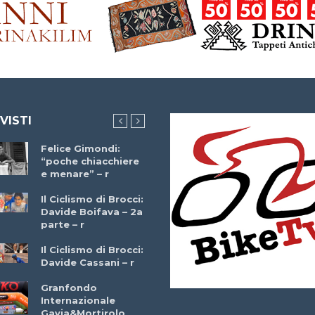
 VISTI
Felice Gimondi:
Brocci Incontra
“poche chiacchiere
Giuseppe Martinell
e menare” – r
– r
Il Ciclismo di Brocci:
Davide Boifava – 2a
Che cos’è il
parte – r
triathlon? Con
Simone Diamantini
Il Ciclismo di Brocci:
– r
Davide Cassani – r
2a BITRAIL 23
Granfondo
Marzo 2025 – Bosc
Internazionale
Comunale di
Gavia&Mortirolo