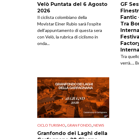
Velò Puntata del 6 Agosto
GF Sest
2026
Finestr
Fantic
Il ciclista colombiano della
Tra Bor
Movistar Einer Rubio sarà l’ospite
Intern
dell’appuntamento di questa sera
Festiva
con Velò, la rubrica di ciclismo in
Factor
onda...
Intern
Tra quell
verrà…. B
,
,
CICLO TURISMO
GRAN FONDO
NEWS
Granfondo dei Laghi della