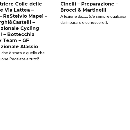
riere Colle delle
Cinelli – Preparazione –
e Via Lattea –
Brocci & Martinelli
 – ReStelvio Mapei –
A lezione da…… (c’è sempre qualcosa
ghi&Castelli –
da imparare e conoscere!).
azionale Cycling
l – Bottecchia
y Team – GF
azionale Alassio
o che è stato e quello che
uone Pedalate a tutti!