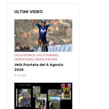
ULTIMI VIDEO
,
,
CICLO STORICA
CICLO TURISMO
,
,
GRAN FONDO
NEWS
PUNTATE
Velò Puntata del 6 Agosto
2026
4 ore ago