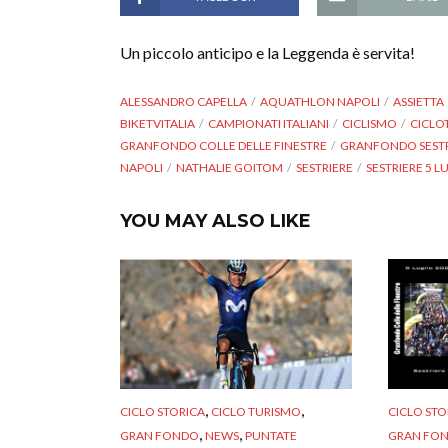
Un piccolo anticipo e la Leggenda è servita!
ALESSANDRO CAPELLA
AQUATHLON NAPOLI
ASSIETTA
BIKETVITALIA
CAMPIONATI ITALIANI
CICLISMO
CICLO
GRANFONDO COLLE DELLE FINESTRE
GRANFONDO SESTRI
NAPOLI
NATHALIE GOITOM
SESTRIERE
SESTRIERE 5 L
YOU MAY ALSO LIKE
,
,
CICLO STORICA
CICLO TURISMO
CICLO STO
,
,
GRAN FONDO
NEWS
PUNTATE
GRAN FO