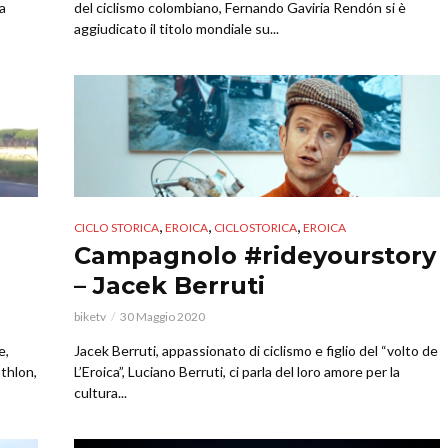
la
del ciclismo colombiano, Fernando Gaviria Rendón si è
aggiudicato il titolo mondiale su...
,
,
,
CICLO STORICA
EROICA
CICLOSTORICA
EROICA
Campagnolo #rideyourstory
– Jacek Berruti
biketv
30 Maggio 2020
e,
Jacek Berruti, appassionato di ciclismo e figlio del “volto de
athlon,
L’Eroica”, Luciano Berruti, ci parla del loro amore per la
cultura...