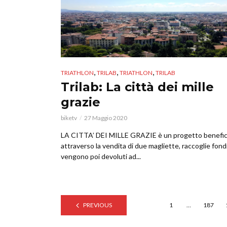
,
,
,
TRIATHLON
TRILAB
TRIATHLON
TRILAB
Trilab: La città dei mille
grazie
biketv
27 Maggio 2020
LA CITTA’ DEI MILLE GRAZIE è un progetto benefi
attraverso la vendita di due magliette, raccoglie fond
vengono poi devoluti ad...
PREVIOUS
1
…
187