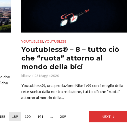
,
YOUTUBLESS
YOUTUBLESS
Youtubless® – 8 – tutto ciò
che “ruota” attorno al
mondo della bici
biketv
23 Maggio 2020
co che
i che
Youtubless®, una produzione BikeTv® con il meglio della
rete scelto dalla nostra redazione, tutto ciò che “ruota”
attorno al mondo della...
188
189
190
191
…
209
NEXT