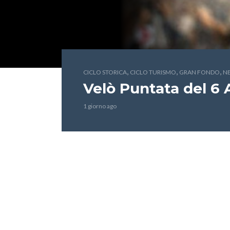
,
,
,
CICLO STORICA
CICLO TURISMO
GRAN FONDO
N
Velò Puntata del 6
1 giorno ago