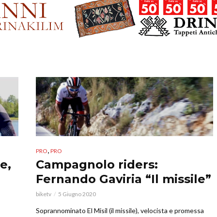
,
PRO
PRO
e,
Campagnolo riders:
Fernando Gaviria “Il missile”
biketv
5 Giugno 2020
Soprannominato El Misil (il missile), velocista e promessa