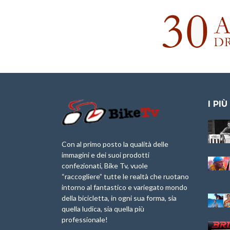
I PIÙ
Granfondo
Aspettando “La
Internazionale
Pellegrina Bike
Briko Torino – 11
Marathon 2025”
Con al primo posto la qualità delle
Maggio 2025 – r
immagini e dei suoi prodotti
IX Ed. “Tra
confezionati, Bike Tv, vuole
Granfondo
Borghi&Castelli” –
“raccogliere” tutte le realtà che ruotano
Internazionale
Anteprima
intorno al fantastico e variegato mondo
Laigueglia 22
della bicicletta, in ogni sua forma, sia
Febbraio 2026
1a Edizione
Granfondo
quella ludica, sia quella più
Minerva Edizioni e
Internazionale San
professionale!
Giancarlo Brocci
Lorenzo Cipressa –