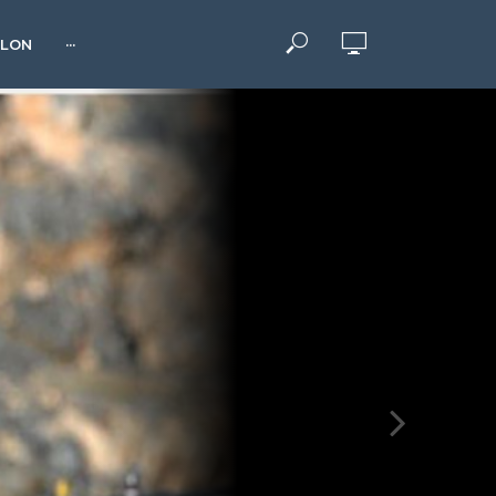
HLON
···