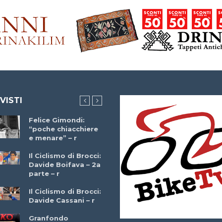
 VISTI
Felice Gimondi:
Brocci Incontra
“poche chiacchiere
Giuseppe Martinell
e menare” – r
– r
Il Ciclismo di Brocci:
Davide Boifava – 2a
Che cos’è il
parte – r
triathlon? Con
Simone Diamantini
Il Ciclismo di Brocci:
– r
Davide Cassani – r
2a BITRAIL 23
Granfondo
Marzo 2025 – Bosc