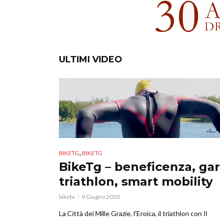
ULTIMI VIDEO
,
BIKETG
BIKETG
BikeTg – beneficenza, gar
triathlon, smart mobility
biketv
9 Giugno 2020
La Città dei Mille Grazie, l’Eroica, il triathlon con Il