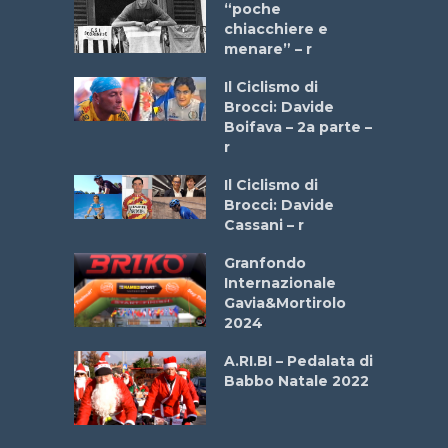
a Bike
“poche
 2025”
chiacchiere e
menare” – r
a
Il Ciclismo di
stelli” –
Brocci: Davide
a
Boifava – 2a parte –
r
ne
Il Ciclismo di
o
Brocci: Davide
onale San
Cassani – r
ipressa –
Aprile
Granfondo
Internazionale
Gavia&Mortirolo
e Sea –
2024
dei Poeti
A.RI.BI – Pedalata di
Babbo Natale 2022
La
 verde”