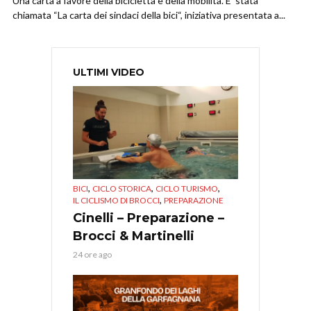
Una carta a favore della bicicletta e della mobilità. E’ stata
chiamata “La carta dei sindaci della bici“, iniziativa presentata a...
ULTIMI VIDEO
,
,
,
BICI
CICLO STORICA
CICLO TURISMO
,
IL CICLISMO DI BROCCI
PREPARAZIONE
Cinelli – Preparazione –
Brocci & Martinelli
24 ore ago