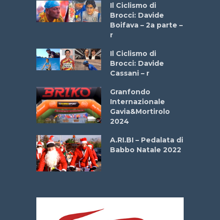
a
Il Ciclismo di
stelli” –
Brocci: Davide
a
Boifava – 2a parte –
r
ne
Il Ciclismo di
o
Brocci: Davide
onale San
Cassani – r
ipressa –
Aprile
Granfondo
Internazionale
Gavia&Mortirolo
e Sea –
2024
dei Poeti
A.RI.BI – Pedalata di
Babbo Natale 2022
La
 verde”