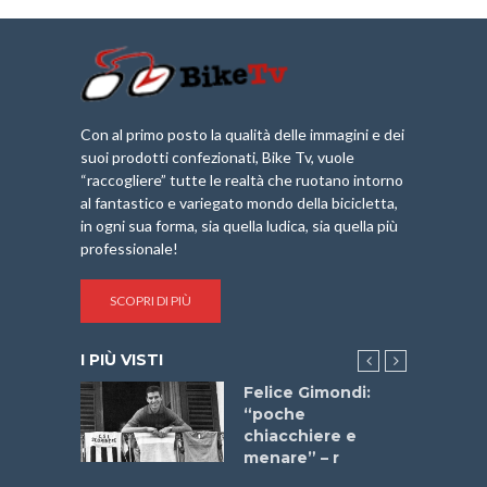
Con al primo posto la qualità delle immagini e dei
suoi prodotti confezionati, Bike Tv, vuole
“raccogliere” tutte le realtà che ruotano intorno
al fantastico e variegato mondo della bicicletta,
in ogni sua forma, sia quella ludica, sia quella più
professionale!
SCOPRI DI PIÙ
I PIÙ VISTI
do “La
Felice Gimondi:
a Bike
“poche
 2025”
chiacchiere e
menare” – r