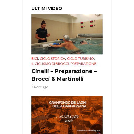
ULTIMI VIDEO
,
,
,
BICI
CICLO STORICA
CICLO TURISMO
,
IL CICLISMO DI BROCCI
PREPARAZIONE
Cinelli – Preparazione –
Brocci & Martinelli
14 ore ago