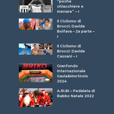
a Bike
“poche
 2025”
chiacchiere e
menare” – r
a
Il Ciclismo di
stelli” –
Brocci: Davide
a
Boifava – 2a parte –
r
ne
Il Ciclismo di
o
Brocci: Davide
onale San
Cassani – r
ipressa –
Aprile
Granfondo
Internazionale
Gavia&Mortirolo
e Sea –
2024
dei Poeti
A.RI.BI – Pedalata di
Babbo Natale 2022
La
 verde”