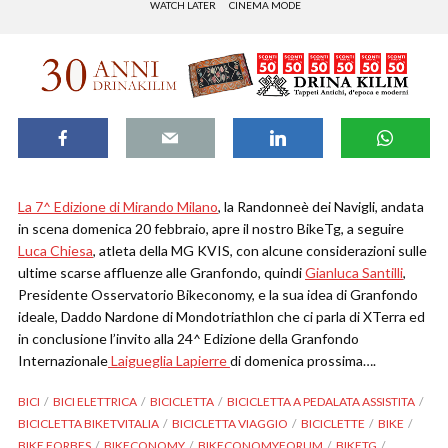
WATCH LATER
CINEMA MODE
La 7^ Edizione di Mirando Milano
, la Randonneè dei Navigli, andata
in scena domenica 20 febbraio, apre il nostro BikeTg, a seguire
Luca Chiesa
, atleta della MG KVIS, con alcune considerazioni sulle
ultime scarse affluenze alle Granfondo, quindi
Gianluca Santilli
,
Presidente Osservatorio Bikeconomy, e la sua idea di Granfondo
ideale, Daddo Nardone di Mondotriathlon che ci parla di XTerra ed
in conclusione l’invito alla 24^ Edizione della Granfondo
Internazionale
Laigueglia Lapierre
di domenica prossima….
BICI
BICI ELETTRICA
BICICLETTA
BICICLETTA A PEDALATA ASSISTITA
BICICLETTA BIKETVITALIA
BICICLETTA VIAGGIO
BICICLETTE
BIKE
BIKE FORBES
BIKECONOMY
BIKECONOMYFORUM
BIKETG