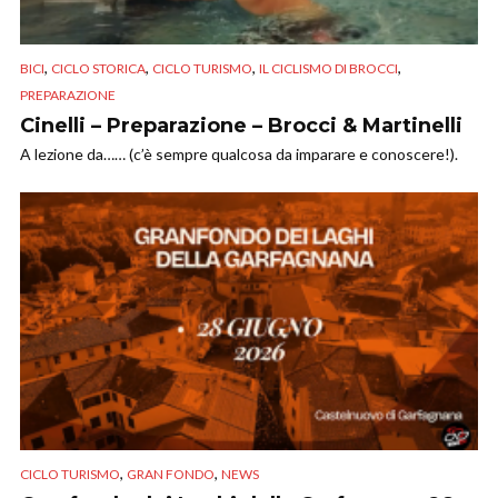
,
,
,
,
BICI
CICLO STORICA
CICLO TURISMO
IL CICLISMO DI BROCCI
PREPARAZIONE
Cinelli – Preparazione – Brocci & Martinelli
A lezione da…… (c’è sempre qualcosa da imparare e conoscere!).
,
,
CICLO TURISMO
GRAN FONDO
NEWS