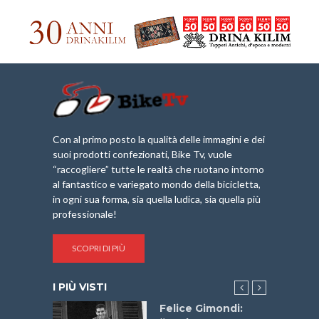
Con al primo posto la qualità delle immagini e dei
suoi prodotti confezionati, Bike Tv, vuole
“raccogliere” tutte le realtà che ruotano intorno
al fantastico e variegato mondo della bicicletta,
in ogni sua forma, sia quella ludica, sia quella più
professionale!
SCOPRI DI PIÙ
I PIÙ VISTI
do “La
Felice Gimondi: