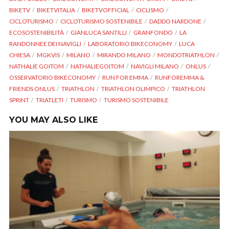
BIKETV
BIKETVITALIA
BIKETVOFFICIAL
CICLISMO
CICLOTURISMO
CICLOTURISMO SOSTENIBILE
DADDO NARDONE
ECOSOSTENIBILITÀ
GIANLUCA SANTILLI
GRANFONDO
LA
RANDONNEE DEI NAVIGLI
LABORATORIO BIKECONOMY
LUCA
CHIESA
MGKVIS
MILANO
MIRANDO MILANO
MONDOTRIATHLON
NATHALIE GOITOM
NATHALIEGOITOM
NAVIGLI MILANO
ONLUS
OSSERVATORIO BIKECONOMY
RUN FOR EMMA
RUNFOREMMA &
FRIENDS ONLUS
TRIATHLON
TRIATHLON OLIMPICO
TRIATHLON
SPRINT
TRIATLETI
TURISMO
TURISMO SOSTENIBILE
YOU MAY ALSO LIKE