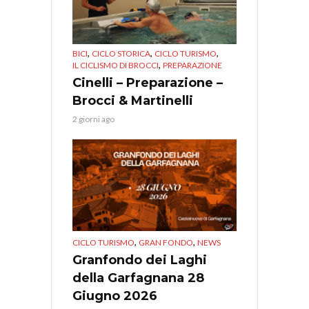
,
,
,
BICI
CICLO STORICA
CICLO TURISMO
,
IL CICLISMO DI BROCCI
PREPARAZIONE
Cinelli – Preparazione –
Brocci & Martinelli
2 giorni ago
,
,
CICLO TURISMO
GRAN FONDO
NEWS
Granfondo dei Laghi
della Garfagnana 28
Giugno 2026