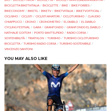
BICICLETTA BIKETVITALIA
BICICLETTE
BIKE
BIKE FORBES
BIKECONOMY
BIKETG
BIKETV
BIKETVITALIA
BIKETVOFFICIAL
CICLISMO
CICLISTI
CICLISTI AMATORI
CICLOTURISMO
CLAUDIO
CHIAPPUCCI
CRONO
CRONOMETRO
EL DIABLO
EL DIABLO
CYCLING FESTIVAL
GARA
GRANFONDO
GRANFONDO EL DIABLO
NATHALIE GOITOM
PORTO SANT'ELPIDIO
RADIO CORSA
SOSTENIBILITÀ
TRIATHLON
TURISMO
TURISMO CICLOTURISMO
BICICLETTA
TURISMO RADIO CORSA
TURISMO SOSTENIBILE
VINCENZO SANTONI
YOU MAY ALSO LIKE