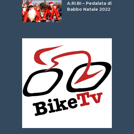
A.RI.BI – Pedalata di
Babbo Natale 2022
La
 verde”