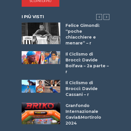
SCOPRI DI PIÙ
I PIÙ VISTI
do “La
Felice Gimondi:
a Bike
“poche
 2025”
chiacchiere e
menare” – r
a
Il Ciclismo di
stelli” –
Brocci: Davide
a
Boifava – 2a parte –
r
ne
Il Ciclismo di
o
Brocci: Davide
onale San
Cassani – r
ipressa –
Aprile
Granfondo
Internazionale
Gavia&Mortirolo
e Sea –
2024
dei Poeti