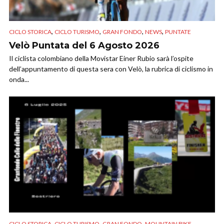
,
,
,
,
CICLO STORICA
CICLO TURISMO
GRAN FONDO
NEWS
PUNTATE
Velò Puntata del 6 Agosto 2026
Il ciclista colombiano della Movistar Einer Rubio sarà l’ospite
dell’appuntamento di questa sera con Velò, la rubrica di ciclismo in
onda...
,
,
,
CICLO STORICA
CICLO TURISMO
GRAN FONDO
MOUNTAIN BIKE