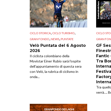
,
,
CICLO STORICA
CICLO TURISMO
CICLO STO
,
,
GRAN FONDO
NEWS
PUNTATE
GRAN FO
Velò Puntata del 6 Agosto
GF Sest
2026
Finestr
Fantic
Il ciclista colombiano della
Tra Bor
Movistar Einer Rubio sarà l’ospite
Intern
dell’appuntamento di questa sera
Festiva
con Velò, la rubrica di ciclismo in
Factor
onda...
Intern
Tra quell
verrà…. B