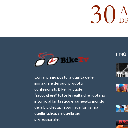
I PIÙ
Granfondo
Aspettando “La
Internazionale
Pellegrina Bike
Laigueglia 22
Marathon 2025”
Con al primo posto la qualità delle
Febbraio 2026
immagini e dei suoi prodotti
IX Ed. “Tra
confezionati, Bike Tv, vuole
Granfondo
Borghi&Castelli” –
“raccogliere” tutte le realtà che ruotano
Internazionale
Anteprima
intorno al fantastico e variegato mondo
Briko Torino – 11
della bicicletta, in ogni sua forma, sia
Maggio 2025 – r
1a Edizione
Granfondo
quella ludica, sia quella più
Minerva Edizioni e
Internazionale San
professionale!
Giancarlo Brocci
Lorenzo Cipressa –
per “Bartali l’Ultimo
Sabato 5 Aprile