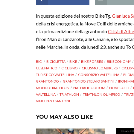
In questa edizione del nostro BikeTg,
Gianluca Sa
della crisi energetica, la Nove Colli delle amiche 
e la prima edizione della granfondo
Città di Albe
l’Iron Man di Lanzarote, alle Canarie, e lo spos
nelle Marche. In onda, da lunedì 23, anche su To Ca
BICI
BICICLETTA
BIKE
BIKE FORBES
BIKECONOMY
CESENATICO
CICLISMO
CICLISMO LOABIKERS
CICLIS
TURISTICO VALTELLINA
CONSORZIO VALTELLINA
EL DI
GRANFONDO
GRANFONDO STELVIO SANTINI
IRON MA
MONDOTRIATHLON
NATHALIE GOITOM
NOVECOLLI
VALTELLINA
TRIATHLON
TRIATHLON OLIMPICO
TRIA
VINCENZO SANTONI
YOU MAY ALSO LIKE