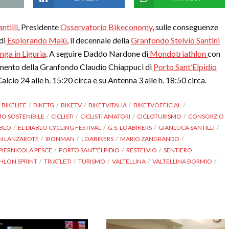
ntilli
, Presidente
Osservatorio Bikeconomy
, sulle conseguenze
di
Esplorando Malù
, il decennale della
Granfondo Stelvio Santini
nga in Liguria
. A seguire Daddo Nardone di
Mondotriathlon
con
tamento della Granfondo Claudio Chiappuci di
Porto Sant’Elpidio
lcio 24 alle h. 15:20 circa e su Antenna 3 alle h. 18:50 circa.
BIKELIFE
BIKETG
BIKETV
BIKETVITALIA
BIKETVOFFICIAL
MO SOSTENIBILE
CICLISTI
CICLISTI AMATORI
CICLOTURISMO
CONSORZIO
ABLO
EL DIABLO CYCLING FESTIVAL
G.S. LOABIKERS
GIANLUCA SANTILLI
N LANZAROTE
IRONMAN
LOABIKERS
MARIO ZANGRANDO
PIERNICOLA PESCE
PORTO SANT'ELPIDIO
RESTELVIO
SENTIERO
THLON SPRINT
TRIATLETI
TURISMO
VALTELLINA
VALTELLINA BORMIO