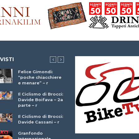
 VISTI
Felice Gimondi:
Brocci Incontra
“poche chiacchiere
Giuseppe Martinell
e menare” – r
– r
Il Ciclismo di Brocci:
Davide Boifava – 2a
Che cos’è il
parte – r
triathlon? Con
Simone Diamantini
Il Ciclismo di Brocci:
– r
Davide Cassani – r
2a BITRAIL 23
Granfondo
Marzo 2025 – Bosc
Internazionale