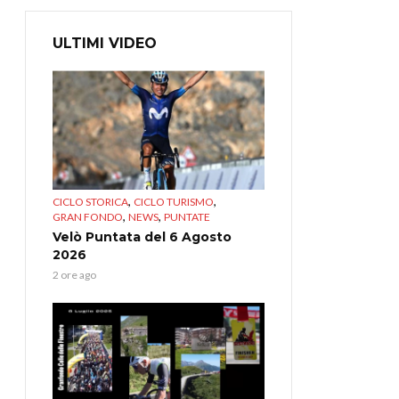
ULTIMI VIDEO
,
,
CICLO STORICA
CICLO TURISMO
,
,
GRAN FONDO
NEWS
PUNTATE
Velò Puntata del 6 Agosto
2026
2 ore ago