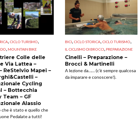
,
,
,
,
,
RICA
CICLO TURISMO
BICI
CICLO STORICA
CICLO TURISMO
,
,
NDO
MOUNTAIN BIKE
IL CICLISMO DI BROCCI
PREPARAZIONE
riere Colle delle
Cinelli – Preparazione –
e Via Lattea –
Brocci & Martinelli
 – ReStelvio Mapei –
A lezione da…… (c’è sempre qualcosa
ghi&Castelli –
da imparare e conoscere!).
azionale Cycling
l – Bottecchia
y Team – GF
azionale Alassio
o che è stato e quello che
uone Pedalate a tutti!