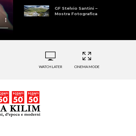
GF Stelvio Santini –
Mostra Fotografica
Bormio – Cuneo
Bike Festival – Joe
Denti, Forrest
Gump
WATCH LATER
CINEMA MODE