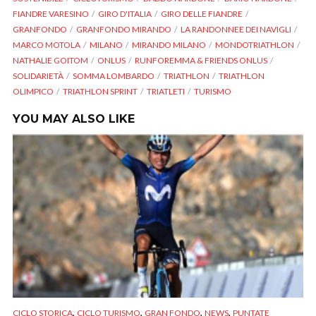
FIANDRE VARESINO
GIRO D'ITALIA
GIRO DELLE FIANDRE
GRANFONDO
GRANFONDO MIRANDO
LA RANDONNEE DEI NAVIGLI
MARCO MOTOLA
MILANO
MIRANDO MILANO
MONDOTRIATHLON
NATHALIE GOITOM
ONLUS
RUNFOREMMA & FRIENDS ONLUS
SOLIDARIETÀ
SOMMA LOMBARDO
TRIATHLON
TRIATHLON
OLIMPICO
TRIATHLON SPRINT
TRIATLETI
TURISMO
YOU MAY ALSO LIKE
,
,
,
,
CICLO STORICA
CICLO TURISMO
GRAN FONDO
NEWS
PUNTATE