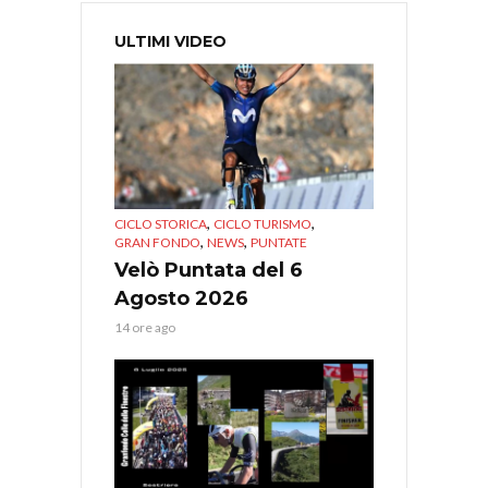
ULTIMI VIDEO
,
,
CICLO STORICA
CICLO TURISMO
,
,
GRAN FONDO
NEWS
PUNTATE
Velò Puntata del 6
Agosto 2026
14 ore ago