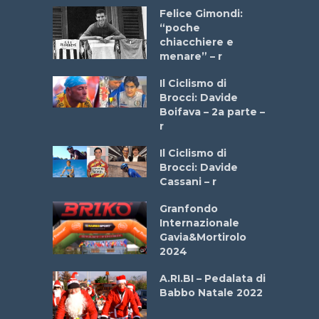
do “La
Felice Gimondi:
a Bike
“poche
 2025”
chiacchiere e
menare” – r
a
Il Ciclismo di
stelli” –
Brocci: Davide
a
Boifava – 2a parte –
r
ne
Il Ciclismo di
o
Brocci: Davide
onale San
Cassani – r
ipressa –
Aprile
Granfondo
Internazionale
Gavia&Mortirolo
e Sea –
2024
dei Poeti
A.RI.BI – Pedalata di
Babbo Natale 2022
La
 verde”