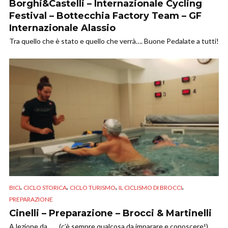
Borghi&Castelli – Internazionale Cycling
Festival – Bottecchia Factory Team – GF
Internazionale Alassio
Tra quello che è stato e quello che verrà…. Buone Pedalate a tutti!
,
,
,
,
BICI
CICLO STORICA
CICLO TURISMO
IL CICLISMO DI BROCCI
PREPARAZIONE
Cinelli – Preparazione – Brocci & Martinelli
A lezione da…… (c’è sempre qualcosa da imparare e conoscere!).