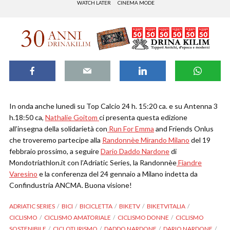
WATCH LATER
CINEMA MODE
In onda anche lunedì su Top Calcio 24 h. 15:20 ca. e su Antenna 3
h.18:50 ca,
Nathalie Goitom
ci presenta questa edizione
all’insegna della solidarietà con
Run For Emma
and Friends Onlus
che troveremo partecipe alla
Randonnèe Mirando Milano
del 19
febbraio prossimo, a seguire
Dario Daddo Nardone
di
Mondotriathlon.it con l’Adriatic Series, la Randonnèe
Fiandre
Varesino
e la conferenza del 24 gennaio a Milano indetta da
Confindustria ANCMA. Buona visione!
ADRIATIC SERIES
BICI
BICICLETTA
BIKETV
BIKETVITALIA
CICLISMO
CICLISMO AMATORIALE
CICLISMO DONNE
CICLISMO
SOSTENIBILE
CICLOTURISMO
DADDO NARDONE
DARIO NARDONE