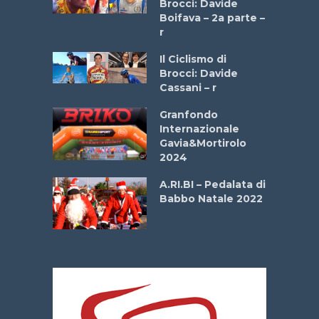
Brocci: Davide
a
Boifava – 2a parte –
r
ne
Il Ciclismo di
o
Brocci: Davide
onale San
Cassani – r
ipressa –
Aprile
Granfondo
Internazionale
Gavia&Mortirolo
e Sea –
2024
dei Poeti
A.RI.BI – Pedalata di
Babbo Natale 2022
La
 verde”