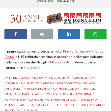
WATCH LATER
CINEMA MODE
Il primo appuntamento con gli amici di
Run For Emma and Friends
Onlus
, è il 19 febbraio prossimo in occasione dell’ottava edizione
della Randonnèe dei Navigli –
Mirando Milano
, dove potrete
conoscerli e sostenerli.
BICI
BICICLETTA
CICLISMO
CICLOTURISMO
GRANFONDO
LIGNANO
LIGNANO SABBIADORO
MARCO MOTOLA
MILANO
RANDONEE
MIRANDO MILANO
NATHALIE GOITOM
NAVIGLIO
MILANO
NAVIGLIO PAVESE
ONLUS
RUN
RUN FOR EMMA
RUNFOREMMA
RUNFOREMMA & FRIENDS ONLUS
RUNNERS FOR
AUTISM
SAPRE
SOLIDARIETÀ
STRADE BIANCHE
STRADE CICLABILI
TRIATHLON
TURISMO