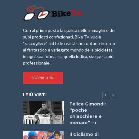
Con al primo posto la qualità delle immagini e dei
suoi prodotti confezionati, Bike Tv, vuole
“raccogliere” tutte le realtà che ruotano intorno
al fantastico e variegato mondo della bicicletta,
in ogni sua forma, sia quella ludica, sia quella più
professionale!
SCOPRI DI PIÙ
I PIÙ VISTI
do “La
Felice Gimondi:
a Bike
“poche
 2025”
chiacchiere e
menare” – r
a
Il Ciclismo di
stelli” –