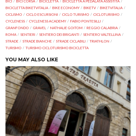
BICI
BICI CORSA
BICICLETTA
BICICLETTA A PEDALATA ASSISTITA
BICICLETTA BIKETVITALIA
BIKE ECONOMY
BIKETV
BIKETVITALIA
CICLISMO
CICLO ESCURSIONI
CICLO TURISMO
CICLOTURISMO
CYCLENESS
CYCLENESS ACADEMY
FABIO PONTESILLI
GRANFONDO
GRAVEL
NATHALIE GOITOM
REGGIO CALABRIA
ROMA
SENTIERI
SENTIERO DEI BRIGANTI
SENTIERO VALTELLINA
STRADE
STRADE BIANCHE
STRADE CICLABILI
TRIATHLON
TURISMO
TURISMO CICLOTURISMO BICICLETTA
YOU MAY ALSO LIKE