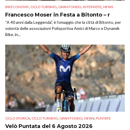
,
,
,
,
BIKECONOMY
CICLO TURISMO
GRAN FONDO
INTERVISTE
NEWS
Francesco Moser in Festa a Bitonto – r
“A 40 anni dalla Leggenda”, è l’omaggio che la città di Bitonto, per
volontà delle associazioni Polisportiva Amici di Marco e Dynamik
Bike, in...
,
,
,
,
CICLO STORICA
CICLO TURISMO
GRAN FONDO
NEWS
PUNTATE
Velò Puntata del 6 Agosto 2026