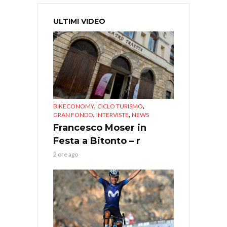
ULTIMI VIDEO
,
,
BIKECONOMY
CICLO TURISMO
,
,
GRAN FONDO
INTERVISTE
NEWS
Francesco Moser in
Festa a Bitonto – r
2 ore ago