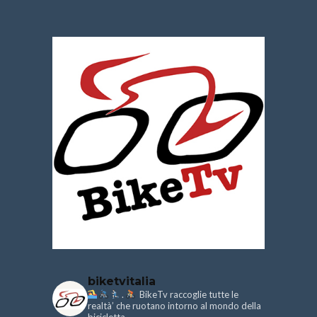
biketvitalia
.
BikeTv raccoglie tutte le
realtà’ che ruotano intorno al mondo della
bicicletta.