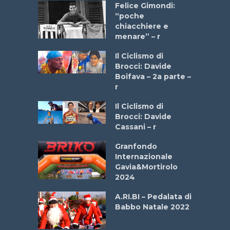
do “La
Felice Gimondi:
a Bike
“poche
 2025”
chiacchiere e
menare” – r
a
Il Ciclismo di
stelli” –
Brocci: Davide
a
Boifava – 2a parte –
r
ne
Il Ciclismo di
o
Brocci: Davide
onale San
Cassani – r
ipressa –
Aprile
Granfondo
Internazionale
Gavia&Mortirolo
e Sea –
2024
dei Poeti
A.RI.BI – Pedalata di
Babbo Natale 2022
La
 verde”