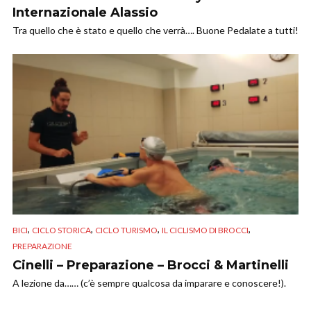
Internazionale Alassio
Tra quello che è stato e quello che verrà…. Buone Pedalate a tutti!
,
,
,
,
BICI
CICLO STORICA
CICLO TURISMO
IL CICLISMO DI BROCCI
PREPARAZIONE
Cinelli – Preparazione – Brocci & Martinelli
A lezione da…… (c’è sempre qualcosa da imparare e conoscere!).