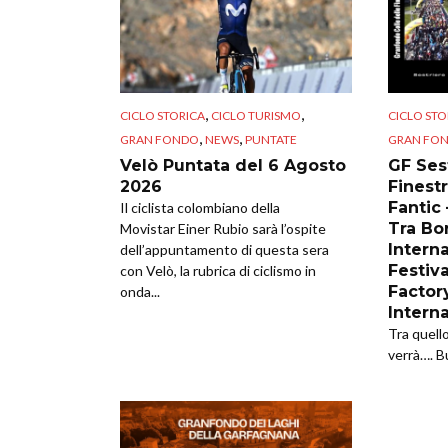
,
,
CICLO STORICA
CICLO TURISMO
CICLO STO
,
,
GRAN FONDO
NEWS
PUNTATE
GRAN FO
Velò Puntata del 6 Agosto
GF Sest
2026
Finestr
Fantic
Il ciclista colombiano della
Tra Bor
Movistar Einer Rubio sarà l’ospite
Intern
dell’appuntamento di questa sera
Festiva
con Velò, la rubrica di ciclismo in
Factor
onda...
Intern
Tra quell
verrà…. B