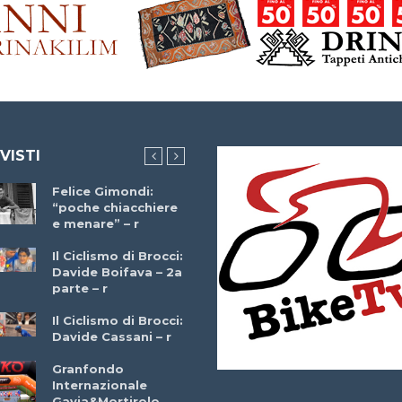
 VISTI
Felice Gimondi:
Brocci Incontra
“poche chiacchiere
Giuseppe Martinell
e menare” – r
– r
Il Ciclismo di Brocci:
Davide Boifava – 2a
Che cos’è il
parte – r
triathlon? Con
Simone Diamantini
Il Ciclismo di Brocci:
– r
Davide Cassani – r
2a BITRAIL 23
Granfondo
Marzo 2025 – Bosc
Internazionale
Comunale di
Gavia&Mortirolo