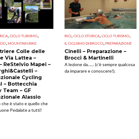
,
,
,
,
,
RICA
CICLO TURISMO
BICI
CICLO STORICA
CICLO TURISMO
,
,
NDO
MOUNTAIN BIKE
IL CICLISMO DI BROCCI
PREPARAZIONE
riere Colle delle
Cinelli – Preparazione –
e Via Lattea –
Brocci & Martinelli
 – ReStelvio Mapei –
A lezione da…… (c’è sempre qualcosa
ghi&Castelli –
da imparare e conoscere!).
azionale Cycling
l – Bottecchia
y Team – GF
azionale Alassio
o che è stato e quello che
uone Pedalate a tutti!