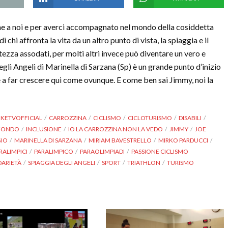
me a noi e per averci accompagnato nel mondo della cosiddetta
di chi affronta la vita da un altro punto di vista, la spiaggia e il
zza assodati, per molti altri invece può diventare un vero e
egli Angeli di Marinella di Sarzana (Sp) è un grande punto d’inizio
e a far crescere qui come ovunque. E come ben sai Jimmy, noi la
IKETVOFFICIAL
CARROZZINA
CICLISMO
CICLOTURISMO
DISABILI
FONDO
INCLUSIONE
IO LA CARROZZINA NON LA VEDO
JIMMY
JOE
GIO
MARINELLA DI SARZANA
MIRIAM BAVESTRELLO
MIRKO PARDUCCI
RALIMPICI
PARALIMPICO
PARAOLIMPIADI
PASSIONE CICLISMO
DARIETÀ
SPIAGGIA DEGLI ANGELI
SPORT
TRIATHLON
TURISMO