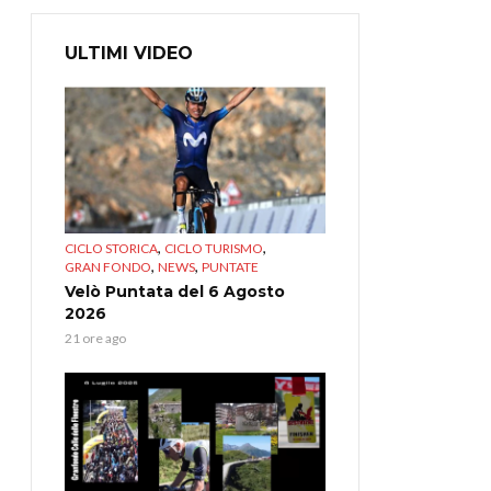
ULTIMI VIDEO
,
,
CICLO STORICA
CICLO TURISMO
,
,
GRAN FONDO
NEWS
PUNTATE
Velò Puntata del 6 Agosto
2026
21 ore ago