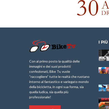
I PIÙ
Granfondo
Aspettando “La
Internazionale
Pellegrina Bike
Briko Torino – 11
Marathon 2025”
Con al primo posto la qualità delle
Maggio 2025 – r
immagini e dei suoi prodotti
IX Ed. “Tra
confezionati, Bike Tv, vuole
Granfondo
Borghi&Castelli” –
“raccogliere” tutte le realtà che ruotano
Internazionale
Anteprima
intorno al fantastico e variegato mondo
Laigueglia 22
della bicicletta, in ogni sua forma, sia
Febbraio 2026
1a Edizione
Granfondo
quella ludica, sia quella più
Minerva Edizioni e
Internazionale San
professionale!
Giancarlo Brocci
Lorenzo Cipressa –
per “Bartali l’Ultimo
Sabato 5 Aprile
Eroico” – r
2025