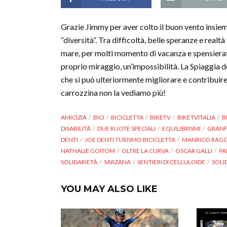
Grazie Jimmy per aver colto il buon vento insie
“diversità”. Tra difficoltà, belle speranze e realtà 
mare, per molti momento di vacanza e spensierate
proprio miraggio, un’impossibilità. La Spiaggia d
che si può ulteriormente migliorare e contribuir
carrozzina non la vediamo più!
AMICIZIA
BICI
BICICLETTA
BIKETV
BIKETVITALIA
B
DISABILITÀ
DUE RUOTE SPECIALI
EQUILIBRISMI
GRAN
DENTI
JOE DENTI TURISMO BICICLETTA
MANRICO RAG
NATHALIE GOITOM
OLTRE LA CURVA
OSCAR GALLI
PA
SOLIDARIETÀ
SARZANA
SENTIERI DI CELLULOIDE
SOLI
YOU MAY ALSO LIKE