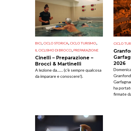
,
,
,
BICI
CICLO STORICA
CICLO TURISMO
CICLO TU
,
IL CICLISMO DI BROCCI
PREPARAZIONE
Granfo
Garfag
Cinelli – Preparazione –
2026
Brocci & Martinelli
Domenica 
A lezione da…… (c’è sempre qualcosa
Granfondo
da imparare e conoscere!).
Garfagna
ha portat
firmate da