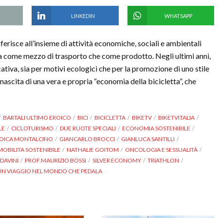
LINKEDIN
WHATSAPP
iferisce all’insieme di attività economiche, sociali e ambientali
ia come mezzo di trasporto che come prodotto. Negli ultimi anni,
icativa, sia per motivi ecologici che per la promozione di uno stile
 nascita di una vera e propria “economia della bicicletta”, che
BARTALI ULTIMO EROICO
BICI
BICICLETTA
BIKETV
BIKETVITALIA
LE
CICLOTURISMO
DUE RUOTE SPECIALI
ECONOMIA SOSTENIBILE
OICA MONTALCINO
GIANCARLO BROCCI
GIANLUCA SANTILLI
MOBILITA SOSTENIBILE
NATHALIE GOITOM
ONCOLOGIA E SESSUALITÀ
DAVINI
PROF.MAURIZIO BOSSI
SILVER ECONOMY
TRIATHLON
UN VIAGGIO NEL MONDO CHE PEDALA