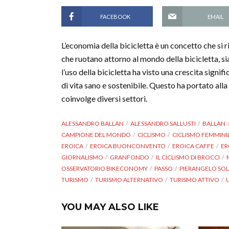
FACEBOOK
EMAIL
L’economia della bicicletta è un concetto che si r
che ruotano attorno al mondo della bicicletta, s
l’uso della bicicletta ha visto una crescita signif
di vita sano e sostenibile. Questo ha portato alla
coinvolge diversi settori.
ALESSANDRO BALLAN
ALESSANDRO SALLUSTI
BALLAN
CAMPIONE DEL MONDO
CICLISMO
CICLISMO FEMMINI
EROICA
EROICA BUONCONVENTO
EROICA CAFFE
ER
GIORNALISMO
GRANFONDO
IL CICLISMO DI BROCCI
OSSERVATORIO BIKECONOMY
PASSO
PIERANGELO SOL
TURISMO
TURISMO ALTERNATIVO
TURISMO ATTIVO
YOU MAY ALSO LIKE