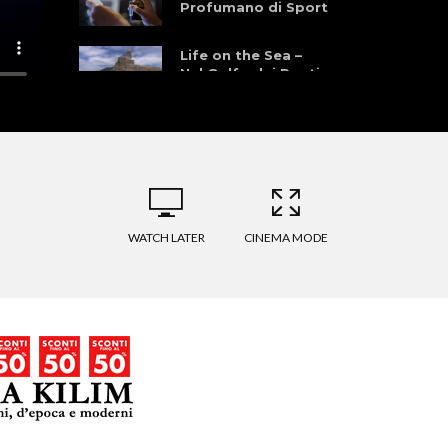
Profumano di Sport
Life on the Sea –
Nel Golfo dei Poeti
WATCH LATER
CINEMA MODE