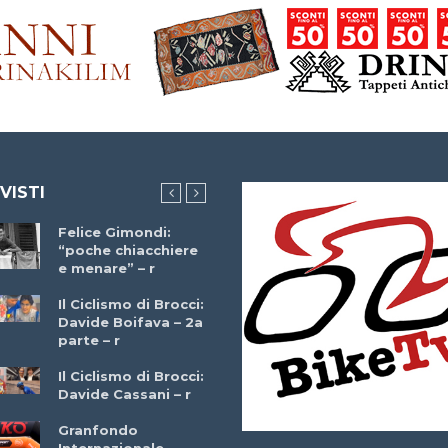
 VISTI
Felice Gimondi:
Brocci Incontra
“poche chiacchiere
Giuseppe Martinell
e menare” – r
– r
Il Ciclismo di Brocci:
Davide Boifava – 2a
Che cos’è il
parte – r
triathlon? Con
Simone Diamantini
Il Ciclismo di Brocci:
– r
Davide Cassani – r
2a BITRAIL 23
Granfondo
Marzo 2025 – Bosc
Internazionale