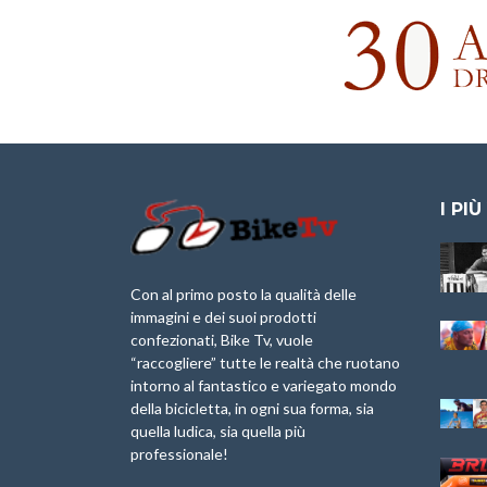
I PIÙ
Granfondo
Aspettando “La
Internazionale
Pellegrina Bike
Laigueglia 22
Marathon 2025”
Con al primo posto la qualità delle
Febbraio 2026
immagini e dei suoi prodotti
IX Ed. “Tra
confezionati, Bike Tv, vuole
Granfondo
Borghi&Castelli” –
“raccogliere” tutte le realtà che ruotano
Internazionale
Anteprima
intorno al fantastico e variegato mondo
Briko Torino – 11
della bicicletta, in ogni sua forma, sia
Maggio 2025 – r
1a Edizione
Granfondo
quella ludica, sia quella più
Minerva Edizioni e
Internazionale San
professionale!
Giancarlo Brocci
Lorenzo Cipressa –
per “Bartali l’Ultimo
Sabato 5 Aprile