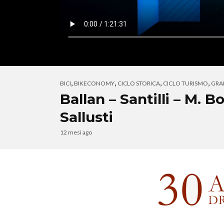
,
,
,
,
BICI
BIKECONOMY
CICLO STORICA
CICLO TURISMO
GRA
Ballan – Santilli – M. B
Sallusti
12 mesi ago