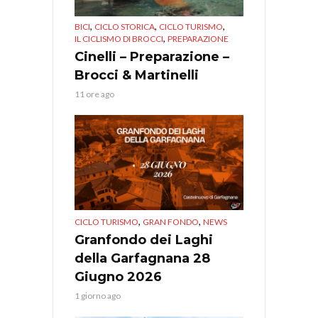
,
,
,
BICI
CICLO STORICA
CICLO TURISMO
,
IL CICLISMO DI BROCCI
PREPARAZIONE
Cinelli – Preparazione –
Brocci & Martinelli
11 ore ago
,
,
CICLO TURISMO
GRAN FONDO
NEWS
Granfondo dei Laghi
della Garfagnana 28
Giugno 2026
1 giorno ago