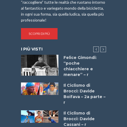
“raccogliere” tutte le realtà che ruotano intorno
al fantastico e variegato mondo della bicicletta,
in ogni sua forma, sia quella ludica, sia quella più
professionale!
SCOPRI DI PIÙ
I PIÙ VISTI
do “La
Felice Gimondi:
a Bike
“poche
 2025”
chiacchiere e
menare” – r
a
Il Ciclismo di
stelli” –
Brocci: Davide
a
Boifava – 2a parte –
r
ne
Il Ciclismo di
o
Brocci: Davide
onale San
Cassani – r
ipressa –