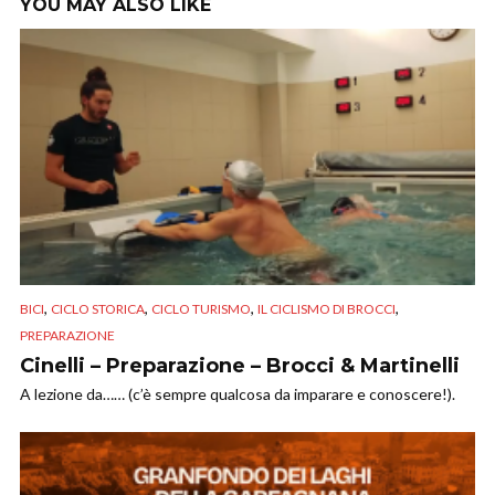
YOU MAY ALSO LIKE
,
,
,
,
BICI
CICLO STORICA
CICLO TURISMO
IL CICLISMO DI BROCCI
PREPARAZIONE
Cinelli – Preparazione – Brocci & Martinelli
A lezione da…… (c’è sempre qualcosa da imparare e conoscere!).