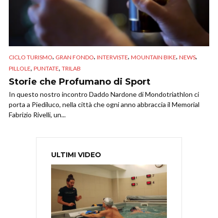
,
,
,
,
,
CICLO TURISMO
GRAN FONDO
INTERVISTE
MOUNTAIN BIKE
NEWS
,
,
PILLOLE
PUNTATE
TRILAB
Storie che Profumano di Sport
In questo nostro incontro Daddo Nardone di Mondotriathlon ci
porta a Piediluco, nella città che ogni anno abbraccia il Memorial
Fabrizio Rivelli, un...
ULTIMI VIDEO