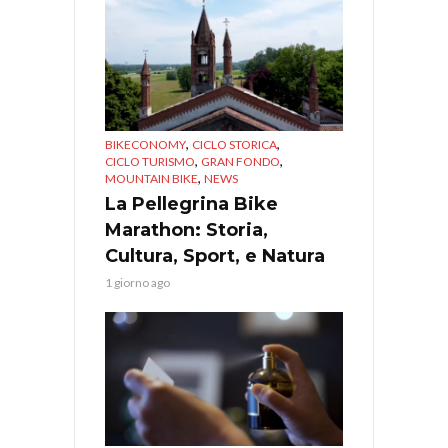
,
,
BIKECONOMY
CICLO STORICA
,
,
CICLO TURISMO
GRAN FONDO
,
MOUNTAIN BIKE
NEWS
La Pellegrina Bike
Marathon: Storia,
Cultura, Sport, e Natura
1 giorno ago