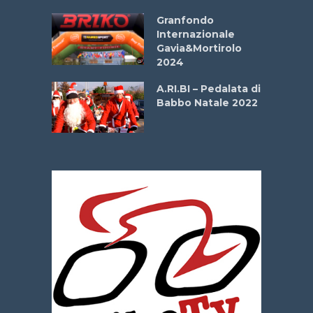
Aprile
Granfondo
Internazionale
Gavia&Mortirolo
e Sea –
2024
dei Poeti
A.RI.BI – Pedalata di
Babbo Natale 2022
La
 verde”