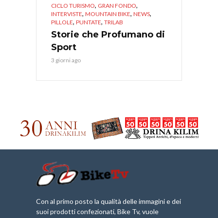
,
,
CICLO TURISMO
GRAN FONDO
,
,
,
INTERVISTE
MOUNTAIN BIKE
NEWS
,
,
PILLOLE
PUNTATE
TRILAB
Storie che Profumano di
Sport
3 giorni ago
Con al primo posto la qualità delle immagini e dei
suoi prodotti confezionati, Bike Tv, vuole