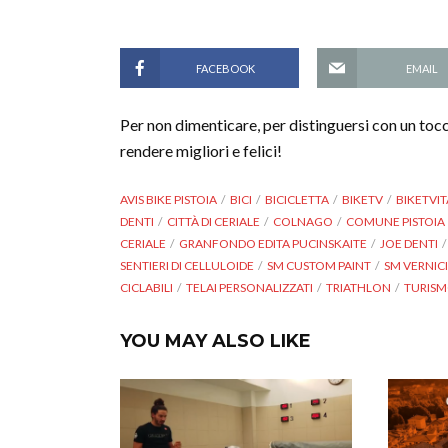
FACEBOOK
EMAIL
Per non dimenticare, per distinguersi con un tocc
rendere migliori e felici!
AVIS BIKE PISTOIA
BICI
BICICLETTA
BIKETV
BIKETVIT
DENTI
CITTÀ DI CERIALE
COLNAGO
COMUNE PISTOIA
CERIALE
GRANFONDO EDITA PUCINSKAITE
JOE DENTI
SENTIERI DI CELLULOIDE
SM CUSTOM PAINT
SM VERNIC
CICLABILI
TELAI PERSONALIZZATI
TRIATHLON
TURIS
YOU MAY ALSO LIKE