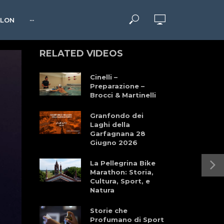
HLON
···
RELATED VIDEOS
Cinelli –
Preparazione –
Brocci & Martinelli
Granfondo dei
Laghi della
Garfagnana 28
Giugno 2026
La Pellegrina Bike
Marathon: Storia,
Cultura, Sport, e
Natura
Storie che
Profumano di Sport