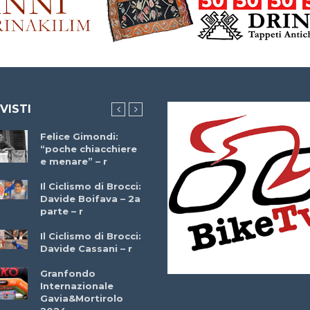
 VISTI
Felice Gimondi:
Brocci Incontra
“poche chiacchiere
Giuseppe Martinell
e menare” – r
– r
Il Ciclismo di Brocci:
Davide Boifava – 2a
Che cos’è il
parte – r
triathlon? Con
Simone Diamantini
Il Ciclismo di Brocci:
– r
Davide Cassani – r
2a BITRAIL 23
Granfondo
Marzo 2025 – Bosc
Internazionale
Comunale di
Gavia&Mortirolo
Bitonto (Ba)