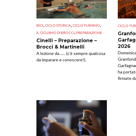
,
,
,
BICI
CICLO STORICA
CICLO TURISMO
CICLO TU
,
IL CICLISMO DI BROCCI
PREPARAZIONE
Granfo
Garfag
Cinelli – Preparazione –
2026
Brocci & Martinelli
Domenica 
A lezione da…… (c’è sempre qualcosa
Granfondo
da imparare e conoscere!).
Garfagna
ha portat
firmate da