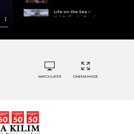
Life on the Sea –
Nel Golfo dei Poeti
WATCH LATER
CINEMA MODE