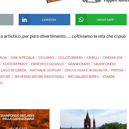
LINKEDIN
WHATSAPP
o artistico, per puro divertimento….. coltiviamo la vita che ci può
ALIA
CIAK SI PEDALA
CICLISMO
CICLOTURISMO
CINELLI
CINEMA JOE
CUSTOM PAINT
ERNESTO COLNAGO
GRANFONDO
GRANFONDO
LAGO DI GARDA
NATHALIE GOITOM
ONCOLOGIA E SESSUALITÀ
PISTOIA
IATURE
SM VERNICIATURE INDUSTRIALI
SPECIALIZED SERIES
STRADE
MO