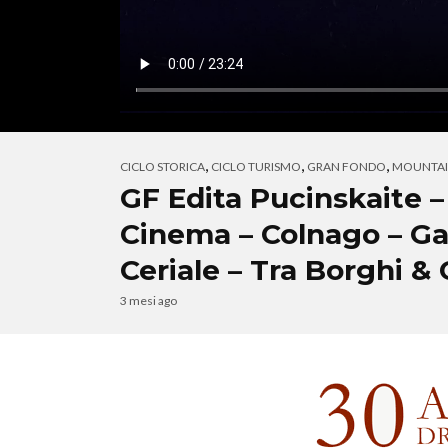
,
,
,
CICLO STORICA
CICLO TURISMO
GRAN FONDO
MOUNTAI
GF Edita Pucinskaite 
Cinema – Colnago – Ga
Ceriale – Tra Borghi & 
3 mesi ago