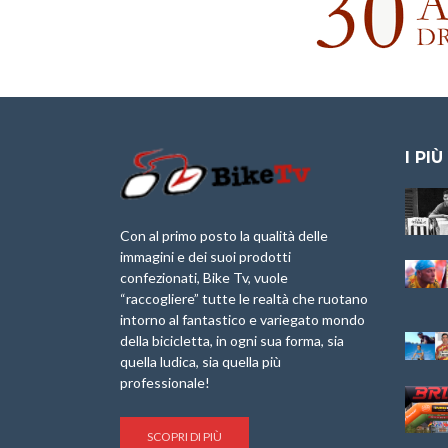
I PIÙ
Granfondo
Aspettando “La
Internazionale
Pellegrina Bike
Laigueglia 22
Marathon 2025”
Con al primo posto la qualità delle
Febbraio 2026
immagini e dei suoi prodotti
IX Ed. “Tra
confezionati, Bike Tv, vuole
Granfondo
Borghi&Castelli” –
“raccogliere” tutte le realtà che ruotano
Internazionale
Anteprima
intorno al fantastico e variegato mondo
Briko Torino – 11
della bicicletta, in ogni sua forma, sia
Maggio 2025 – r
1a Edizione
Granfondo
quella ludica, sia quella più
Minerva Edizioni e
Internazionale San
professionale!
Giancarlo Brocci
Lorenzo Cipressa –
per “Bartali l’Ultimo
Sabato 5 Aprile
Eroico” – r
2025
SCOPRI DI PIÙ