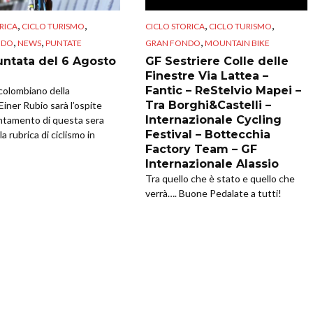
,
,
,
,
RICA
CICLO TURISMO
CICLO STORICA
CICLO TURISMO
,
,
,
NDO
NEWS
PUNTATE
GRAN FONDO
MOUNTAIN BIKE
untata del 6 Agosto
GF Sestriere Colle delle
Finestre Via Lattea –
Fantic – ReStelvio Mapei –
a colombiano della
Tra Borghi&Castelli –
Einer Rubio sarà l’ospite
Internazionale Cycling
ntamento di questa sera
Festival – Bottecchia
la rubrica di ciclismo in
Factory Team – GF
Internazionale Alassio
Tra quello che è stato e quello che
verrà…. Buone Pedalate a tutti!