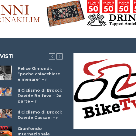
 VISTI
Felice Gimondi:
Brocci Incontra
“poche chiacchiere
Giuseppe Martinell
e menare” – r
– r
Il Ciclismo di Brocci:
Davide Boifava – 2a
Che cos’è il
parte – r
triathlon? Con
Simone Diamantini
Il Ciclismo di Brocci:
– r
Davide Cassani – r
2a BITRAIL 23
Granfondo
Marzo 2025 – Bosc
Internazionale
Comunale di