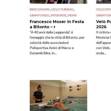
,
,
BIKECONOMY
CICLO TURISMO
CICLO STO
,
,
GRAN FONDO
INTERVISTE
NEWS
GRAN FO
Francesco Moser in Festa
Velò P
a Bitonto – r
2026
“A 40 anni dalla Leggenda”, è
Il ciclist
l’omaggio che la città di Bitonto, per
Movistar 
volontà delle associazioni
dell’appu
Polisportiva Amici di Marco e
con Velò, 
Dynamik Bike, in...
onda...