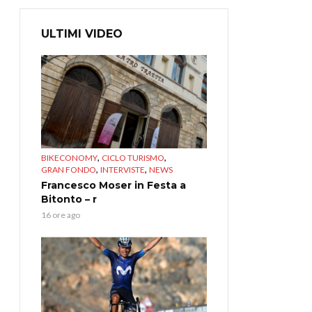
ULTIMI VIDEO
,
,
BIKECONOMY
CICLO TURISMO
,
,
GRAN FONDO
INTERVISTE
NEWS
Francesco Moser in Festa a
Bitonto – r
16 ore ago