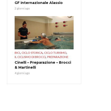
GF Internazionale Alassio
2 giorni ago
,
,
,
BICI
CICLO STORICA
CICLO TURISMO
,
IL CICLISMO DI BROCCI
PREPARAZIONE
Cinelli – Preparazione – Brocci
& Martinelli
4 giorni ago