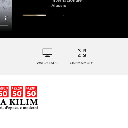
Internazionale
Alassio
Cinelli –
Preparazione –
Brocci & Martinelli
Granfondo dei
Laghi della
Garfagnana 28
Giugno 2026
WATCH LATER
CINEMA MODE