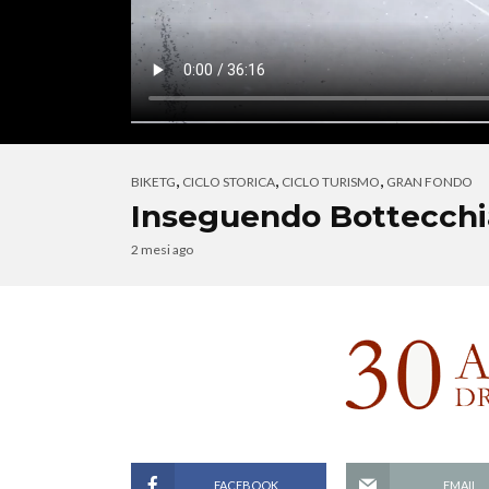
,
,
,
BIKETG
CICLO STORICA
CICLO TURISMO
GRAN FONDO
Inseguendo Bottecchia
2 mesi ago
FACEBOOK
EMAIL