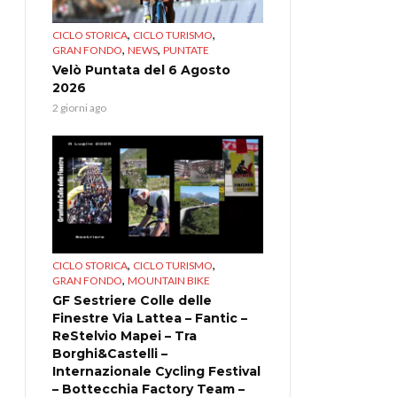
,
,
CICLO STORICA
CICLO TURISMO
,
,
GRAN FONDO
NEWS
PUNTATE
Velò Puntata del 6 Agosto
2026
2 giorni ago
,
,
CICLO STORICA
CICLO TURISMO
,
GRAN FONDO
MOUNTAIN BIKE
GF Sestriere Colle delle
Finestre Via Lattea – Fantic –
ReStelvio Mapei – Tra
Borghi&Castelli –
Internazionale Cycling Festival
– Bottecchia Factory Team –