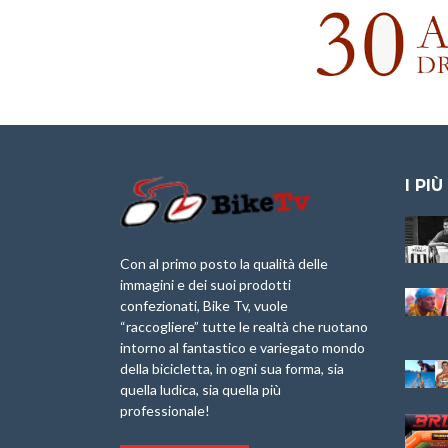
I PIÙ
Granfondo
Aspettando “La
Internazionale
Pellegrina Bike
Briko Torino – 11
Marathon 2025”
Con al primo posto la qualità delle
Maggio 2025 – r
immagini e dei suoi prodotti
IX Ed. “Tra
confezionati, Bike Tv, vuole
Granfondo
Borghi&Castelli” –
“raccogliere” tutte le realtà che ruotano
Internazionale
Anteprima
intorno al fantastico e variegato mondo
Laigueglia 22
della bicicletta, in ogni sua forma, sia
Febbraio 2026
1a Edizione
Granfondo
quella ludica, sia quella più
Minerva Edizioni e
Internazionale San
professionale!
Giancarlo Brocci
Lorenzo Cipressa –
per “Bartali l’Ultimo
Sabato 5 Aprile